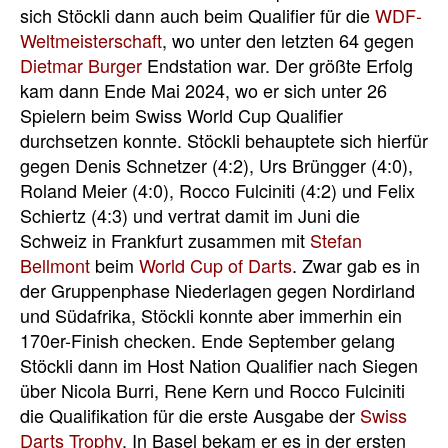
sich Stöckli dann auch beim Qualifier für die
WDF-
Weltmeisterschaft
, wo unter den letzten 64 gegen
Dietmar Burger
Endstation war. Der größte Erfolg
kam dann Ende Mai 2024, wo er sich unter 2
6
Spielern beim Swiss World Cup Qualifier
durchsetzen konnte. Stöckli behauptete sich hierfür
gegen Denis Schnetzer (4:2), Urs Brüngger (4:0),
Roland Meier (4:0), Rocco Fulciniti (4:2) und Felix
Schiertz (4:3) und vertrat damit im Juni die
Schweiz in Frankfurt zusammen mit
Stefan
Bellmont
beim
World Cup of Darts
. Zwar gab es in
der Gruppenphase Niederlagen gegen Nordirland
und Südafrika, Stöckli konnte aber immerhin ein
170er-Finish checken. Ende September gelang
Stöckli dann im Host Nation Qualifier nach Siegen
über Nicola Burri, Rene Kern und Rocco Fulciniti
die Qualifikation für die erste Ausgabe der
Swiss
Darts Trophy
. In Basel bekam er es in der ersten