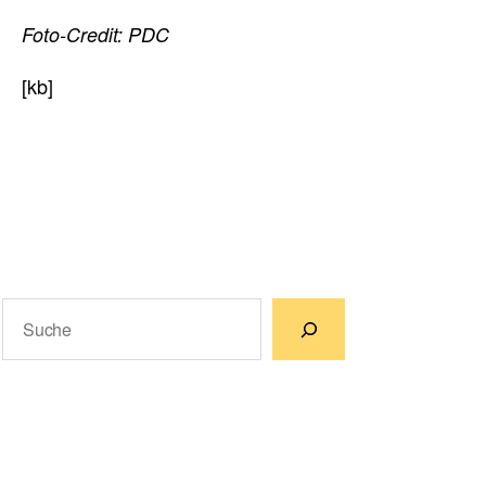
Foto-Credit: PDC
[kb]
Suchen
Wenn die Ergebnisse der automatischen Vervollständigun