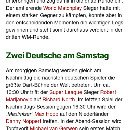
unterbringen und zog damit in die dritte Runde ein.
Der amtierende
World Matchplay
Sieger hatte mit
einem starken Gegner zu kämpfen, konnte aber in
den entscheidenden Momenten die wichtigen Legs
gewinnen und steht somit durchaus verdient in der
dritten WM-Runde.
Zwei Deutsche am Samstag
Am morgigen Samstag werden gleich am
Nachmittag die nächsten deutschen Spieler die
größte Dart-Bühne der Welt betreten. Um ca.
13:30 Uhr trifft der
Super League
Sieger
Robert
Marijanovic
auf
Richard North
. Im letzten Spiel der
Nachmittags-Session gegen 16:30 Uhr wird der
Max Hopp
auf den Niederländer
„Maximiser“
Danny Noppert
treffen. In der Abend-Session wird
Topfavorit
Michael van Gerwen
sein erstes Match