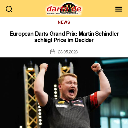
Dartn.de
Kategorien
NEWS
European Darts Grand Prix: Martin Schindler
schlägt Price im Decider
28.05.2023
Veröffentlichungsdatum