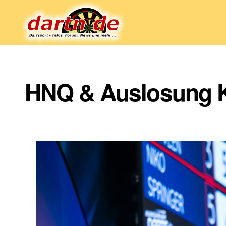
Dartn.de
HNQ & Auslosung K