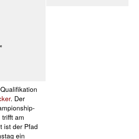
ualifikation
cker
. Der
hampionship-
trifft am
 ist der Pfad
stag ein