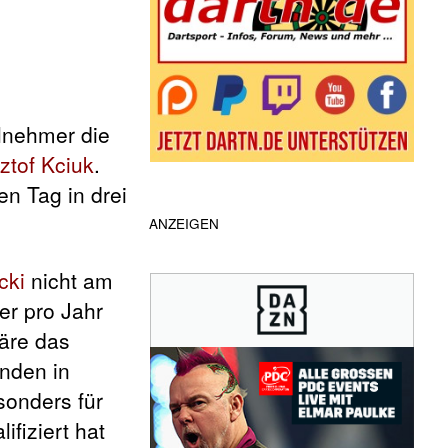
ilnehmer die
ztof Kciuk
.
n Tag in drei
ANZEIGEN
cki
nicht am
er pro Jahr
wäre das
anden in
sonders für
ifiziert hat