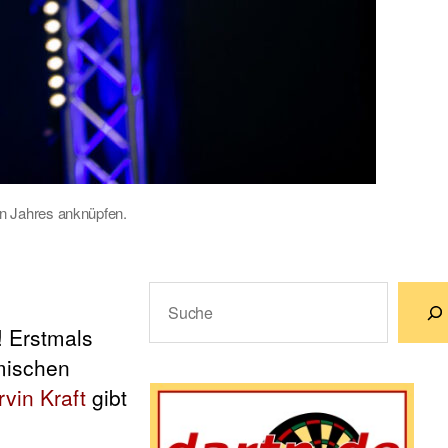
ten Jahres anknüpfen.
Suchen
! Erstmals
Wenn die Ergebnisse der automatische
imischen
vin Kraft
gibt