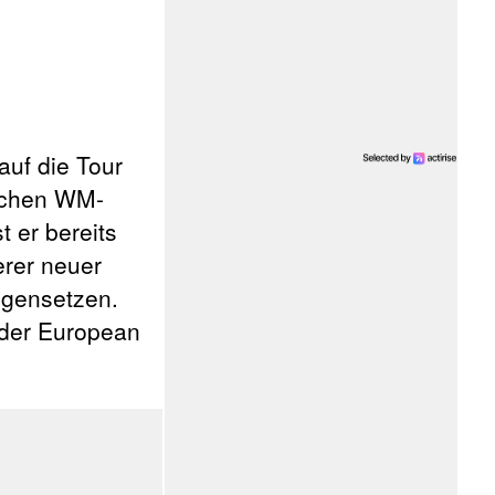
uf die Tour
ischen WM-
t er bereits
erer neuer
egensetzen.
 der European