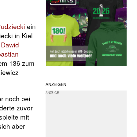
rudziecki
ein
ecki in Kiel
r
Dawid
astian
erem 136 zum
iewicz
ANZEIGEN
er noch bei
derte zuvor
spielte mit
sich aber