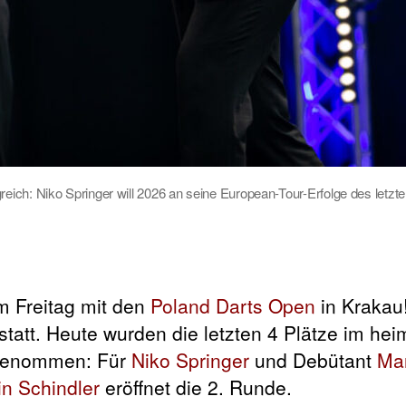
greich: Niko Springer will 2026 an seine European-Tour-Erfolge des letz
m Freitag mit den
Poland Darts Open
in Krakau
 statt. Heute wurden die letzten 4 Plätze im he
orgenommen: Für
Niko Springer
und Debütant
Mar
in Schindler
eröffnet die 2. Runde.