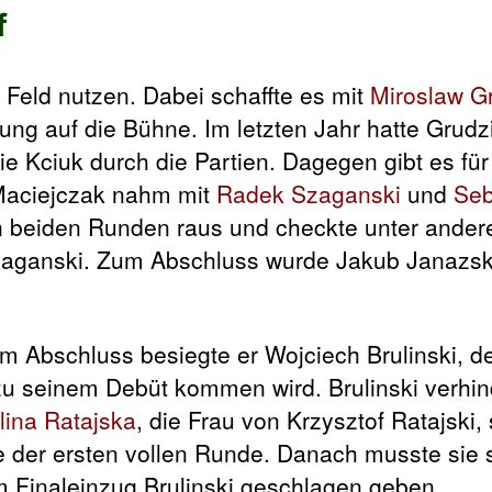
f
 Feld nutzen. Dabei schaffte es mit
Miroslaw G
ung auf die Bühne. Im letzten Jahr hatte Grudzi
wie Kciuk durch die Partien. Dagegen gibt es fü
Maciejczak nahm mit
Radek Szaganski
und
Seb
ten beiden Runden raus und checkte unter and
Szaganski. Zum Abschluss wurde Jakub Janazsk
m Abschluss besiegte er Wojciech Brulinski, d
zu seinem Debüt kommen wird. Brulinski verhin
lina Ratajska
, die Frau von Krzysztof Ratajski, 
 der ersten vollen Runde. Danach musste sie 
Finaleinzug Brulinski geschlagen geben.