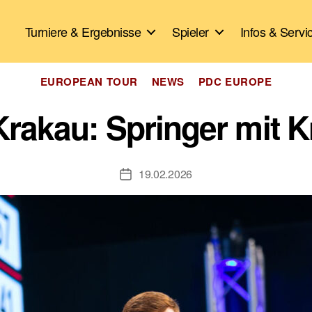
Turniere & Ergebnisse
Spieler
Infos & Servi
Kategorien
EUROPEAN TOUR
NEWS
PDC EUROPE
rakau: Springer mit K
19.02.2026
Veröffentlichungsdatum