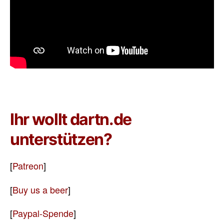
Ihr wollt dartn.de
unterstützen?
[
Patreon
]
[
Buy us a beer
]
[
Paypal-Spende
]