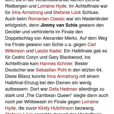
Rietbergen und
Lorraine Hyde
. Im Achtelfinale war
für
Irina Armstrong
und
Stefanie Lück
Schluss.
Auch beim
Romanian Classic
war ein Niederländer
erfolgreich, denn
gewann den
Jimmy van Schie
Decider und verhinderte im Finale den
Doppelschlag von Alexander Merkx. Auf dem Weg
ins Finale gewann van Schie u.a. gegen
Carl
Wilkinson
und
Laszlo Kadar
. Ein Halbfinale gab es
für Cedric Coryn und Gary Blackwood, ins
Achtelfinale kam
Hannes Schnier
. Bester
Deutscher war
Sebastian Pohl
in den letzten 64.
Diese Bilanz konnte
Irina Armstrong
mit einem
Halbfinal-Einzug bei den Damen ein wenig
aufbessern. Dort war
Deta Hedman
allerdings zu
stark und „The Carribean Queen“ siegte dann auch
noch per Whitewash im Finale gegen
Lorraine
Hyde
, die zuvor
Kirsty Hutchinson
bezwang.
Stefanie Lück
erreichte derweil das Viertelfinale.