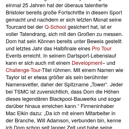
einmal 25 Jahren hat der überaus talentierte
Bristoler bereits große Fortschritte in diesem Sport
gemacht und nachdem er sich letzten Monat seine
Tourcard bei der
Q-School
gesichert hat, ist er
voller Tatendrang, sich mit den Großen zu messen.
Dom hat sein Können bereits unter Beweis gestellt
und letztes Jahr das Halbfinale eines
Pro Tour
Events erreicht. In seinem Dartsport-Lebenslauf
kann er sich auch mit einem
Development
– und
Challenge-Tour
-Titel rühmen. Mit einem Namen wie
Taylor ist er etwas größer als sein berühmter
Namensvetter, daher der Spitzname „Tower“. Jeder
bei TSMC ist zuversichtlich, dass Dom die Höhen
dieses legendären Blackpool-Bauwerks und sogar
darüber hinaus erreichen kann.“ Firmeninhaber
Mac Elkin dazu: „Da ich mit einem Mitarbeiter in
der Branche, Will Adamson, verbunden bin, kenne
ich Dom schon seit langer Zeit und habe seine