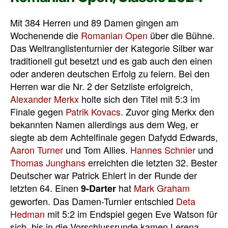
Mit 384 Herren und 89 Damen gingen am
Wochenende die
Romanian Open
über die Bühne.
Das Weltranglistenturnier der Kategorie Silber war
traditionell gut besetzt und es gab auch den einen
oder anderen deutschen Erfolg zu feiern. Bei den
Herren war die Nr. 2 der Setzliste erfolgreich,
Alexander Merkx
holte sich den Titel mit 5:3 im
Finale gegen
Patrik Kovacs
. Zuvor ging Merkx den
bekannten Namen allerdings aus dem Weg, er
siegte ab dem Achtelfinale gegen Dafydd Edwards,
Aaron Turner
und Tom Allies.
Hannes Schnier
und
Thomas Junghans
erreichten die letzten 32. Bester
Deutscher war Patrick Ehlert in der Runde der
letzten 64. Einen
hat
Mark Graham
9-Darter
geworfen. Das Damen-Turnier entschied
Deta
Hedman
mit 5:2 im Endspiel gegen Eve Watson für
sich, bis in die Vorschlussrunde kamen Lerena