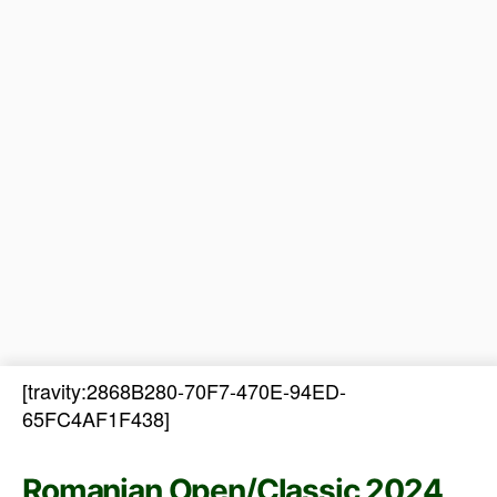
[travity:2868B280-70F7-470E-94ED-
65FC4AF1F438]
Romanian Open/Classic 2024