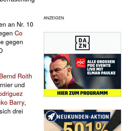
ANZEIGEN
en an Nr. 10
gegen
Co
ne gegen
O
Bernd Roith
rnier und
odriguez
cko Barry
,
ich drei