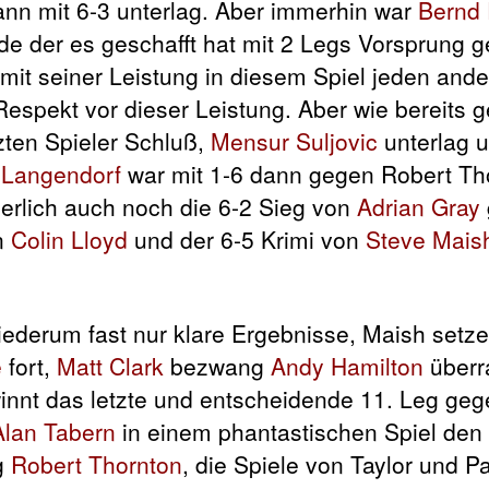
nn mit 6-3 unterlag. Aber immerhin war
Bernd 
e der es geschafft hat mit 2 Legs Vorsprung g
 mit seiner Leistung in diesem Spiel jeden and
espekt vor dieser Leistung. Aber wie bereits g
zten Spieler Schluß,
Mensur Suljovic
unterlag u
 Langendorf
war mit 1-6 dann gegen Robert Tho
erlich auch noch die 6-2 Sieg von
Adrian Gray
n
Colin Lloyd
und der 6-5 Krimi von
Steve Mais
iederum fast nur klare Ergebnisse, Maish setz
é
fort,
Matt Clark
bezwang
Andy Hamilton
überr
nnt das letzte und entscheidende 11. Leg ge
Alan Tabern
in einem phantastischen Spiel den
g
Robert Thornton
, die Spiele von Taylor und P