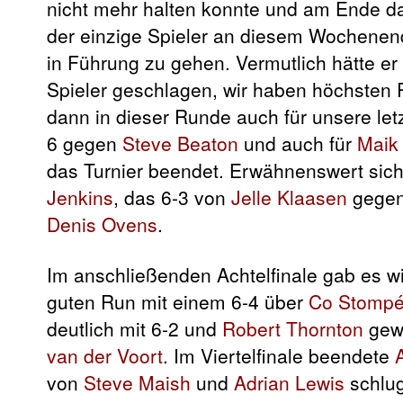
nicht mehr halten konnte und am Ende da
der einzige Spieler an diesem Wochenend
in Führung zu gehen. Vermutlich hätte er
Spieler geschlagen, wir haben höchsten R
dann in dieser Runde auch für unsere let
6 gegen
Steve Beaton
und auch für
Maik
das Turnier beendet. Erwähnenswert sich
Jenkins
, das 6-3 von
Jelle Klaasen
gege
Denis Ovens
.
Im anschließenden Achtelfinale gab es w
guten Run mit einem 6-4 über
Co Stomp
deutlich mit 6-2 und
Robert Thornton
gewi
van der Voort
. Im Viertelfinale beendete
von
Steve Maish
und
Adrian Lewis
schlu