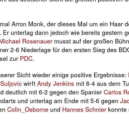
mal Arron Monk, der dieses Mal um ein Haar d
 Er unterlag dann jedoch wie bereits gestern 
Michael Rosenauer
musst auf der großen Büh
iner 2-6 Niederlage für den ersten Sieg des BD
sel zur
PDC
.
erer Sicht wieder einige positive Ergebnisse:
Suljovic
wirft
Andy Jenkins
mit 6-4 aus dem Tu
d deutlich mit 6-2 gegen den Spanier
Carlos R
hdarts und unterlag am Ende mit 5-6 gegen
Ja
gen
Colin_Osborne
und
Hannes Schnier
konnte s