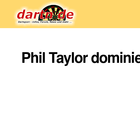
Dartn.de
Phil Taylor domin