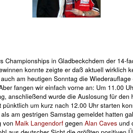
chdem der 14-f
ewinnen konnte zeigte er daß aktuell wirklich ke
 auch am heutigen Sonntag die Wiederauflage 
 Aber fangen wir einfach vorne an: Um 11.00 Uh
ung, anschließend wurde die Auslosung für den 
 pünktlich um kurz nach 12.00 Uhr starten kon
r als am gestrigen Samstag gemeldet hatten ga
eg von
Maik Langendorf
gegen
Alan Caves
und d
hl aus deutscher Sicht die größten positiven 