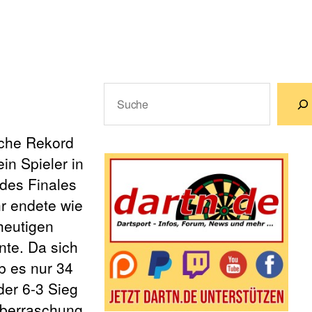
Suchen
Wenn die Ergebnisse der automatische
ache
Rekord
in Spieler in
des Finales
r endete wie
heutigen
nte. Da sich
b es nur 34
er 6-3 Sieg
Überraschung