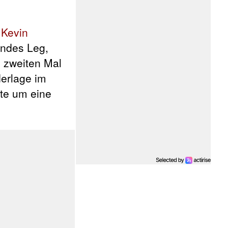
g
Kevin
endes Leg,
 zweiten Mal
derlage im
mte um eine