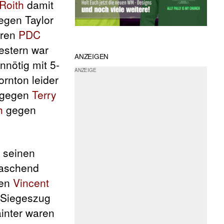
Roith
damit
egen Taylor
eren
PDC
estern war
ANZEIGEN
nnötig mit 5-
rnton leider
gegen
Terry
h
gegen
e seinen
aschend
gen
Vincent
 Siegeszug
ainter waren