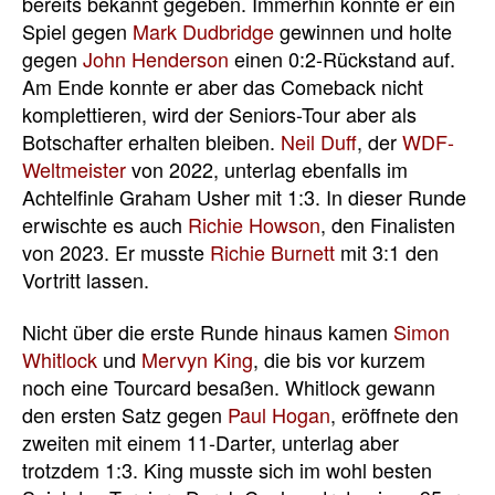
bereits bekannt gegeben. Immerhin konnte er ein
Spiel gegen
Mark Dudbridge
gewinnen und holte
gegen
John Henderson
einen 0:2-Rückstand auf.
Am Ende konnte er aber das Comeback nicht
komplettieren, wird der Seniors-Tour aber als
Botschafter erhalten bleiben.
Neil Duff
, der
WDF-
Weltmeister
von 2022, unterlag ebenfalls im
Achtelfinle Graham Usher mit 1:3. In dieser Runde
erwischte es auch
Richie Howson
, den Finalisten
von 2023. Er musste
Richie Burnett
mit 3:1 den
Vortritt lassen.
Nicht über die erste Runde hinaus kamen
Simon
Whitlock
und
Mervyn King
, die bis vor kurzem
noch eine Tourcard besaßen. Whitlock gewann
den ersten Satz gegen
Paul Hogan
, eröffnete den
zweiten mit einem 11-Darter, unterlag aber
trotzdem 1:3. King musste sich im wohl besten