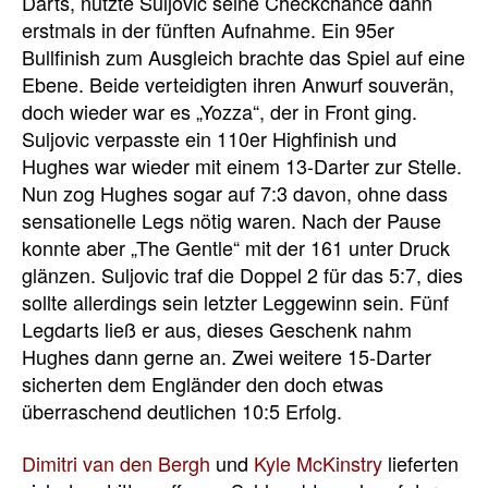
Darts, nutzte Suljovic seine Checkchance dann
erstmals in der fünften Aufnahme. Ein 95er
Bullfinish zum Ausgleich brachte das Spiel auf eine
Ebene. Beide verteidigten ihren Anwurf souverän,
doch wieder war es „Yozza“, der in Front ging.
Suljovic verpasste ein 110er Highfinish und
Hughes war wieder mit einem 13-Darter zur Stelle.
Nun zog Hughes sogar auf 7:3 davon, ohne dass
sensationelle Legs nötig waren. Nach der Pause
konnte aber „The Gentle“ mit der 161 unter Druck
glänzen. Suljovic traf die Doppel 2 für das 5:7, dies
sollte allerdings sein letzter Leggewinn sein. Fünf
Legdarts ließ er aus, dieses Geschenk nahm
Hughes dann gerne an. Zwei weitere 15-Darter
sicherten dem Engländer den doch etwas
überraschend deutlichen 10:5 Erfolg.
Dimitri van den Bergh
und
Kyle McKinstry
lieferten