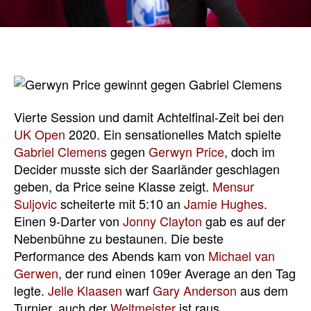
Vierte Session und damit Achtelfinal-Zeit bei den
UK Open
2020. Ein sensationelles Match spielte
Gabriel Clemens
gegen
Gerwyn Price
, doch im
Decider musste sich der Saarländer geschlagen
geben, da Price seine Klasse zeigt.
Mensur
Suljovic
scheiterte mit 5:10 an
Jamie Hughes
.
Einen 9-Darter von
Jonny Clayton
gab es auf der
Nebenbühne zu bestaunen. Die beste
Performance des Abends kam von
Michael van
Gerwen
, der rund einen 109er Average an den Tag
legte.
Jelle Klaasen
warf
Gary Anderson
aus dem
Turnier, auch der
Weltmeister
ist raus.