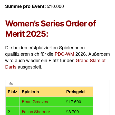
£10.000
Summe pro Event:
Women’s Series Order of
Merit 2025:
Die beiden erstplatzierten Spielerinnen
qualifizieren sich für die
PDC-WM
2026. Außerdem
wird auch wieder ein Platz für den
Grand Slam of
Darts
ausgespielt.
Platz
Spielerin
Preisgeld
1
Beau Greaves
£17.600
2
Fallon Sherrock
£8.700