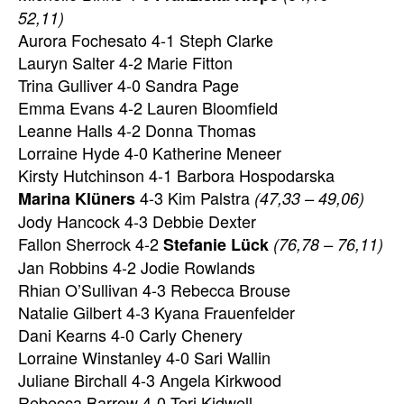
52,11)
Aurora Fochesato 4-1 Steph Clarke
Lauryn Salter 4-2 Marie Fitton
Trina Gulliver 4-0 Sandra Page
Emma Evans 4-2 Lauren Bloomfield
Leanne Halls 4-2 Donna Thomas
Lorraine Hyde 4-0 Katherine Meneer
Kirsty Hutchinson 4-1 Barbora Hospodarska
4-3 Kim Palstra
Marina Klüners
(47,33 – 49,06)
Jody Hancock 4-3 Debbie Dexter
Fallon Sherrock 4-2
Stefanie Lück
(76,78 – 76,11)
Jan Robbins 4-2 Jodie Rowlands
Rhian O’Sullivan 4-3 Rebecca Brouse
Natalie Gilbert 4-3 Kyana Frauenfelder
Dani Kearns 4-0 Carly Chenery
Lorraine Winstanley 4-0 Sari Wallin
Juliane Birchall 4-3 Angela Kirkwood
Rebecca Barrow 4-0 Teri Kidwell