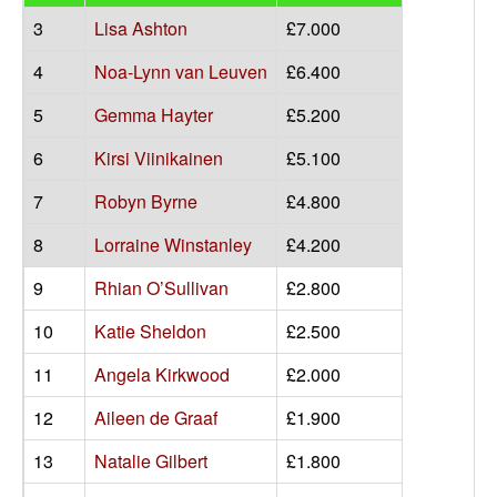
3
Lisa Ashton
£7.000
4
Noa-Lynn van Leuven
£6.400
5
Gemma Hayter
£5.200
6
Kirsi Viinikainen
£5.100
7
Robyn Byrne
£4.800
8
Lorraine Winstanley
£4.200
9
Rhian O’Sullivan
£2.800
10
Katie Sheldon
£2.500
11
Angela Kirkwood
£2.000
12
Aileen de Graaf
£1.900
13
Natalie Gilbert
£1.800