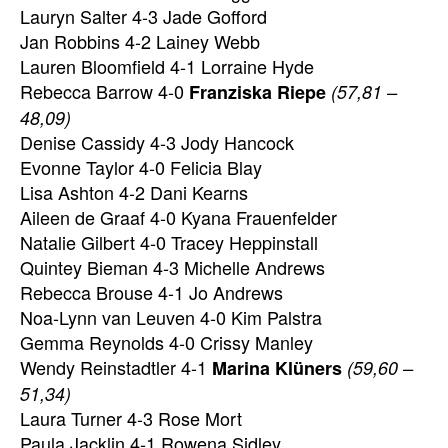
Lauryn Salter 4-3 Jade Gofford
Jan Robbins 4-2 Lainey Webb
Lauren Bloomfield 4-1 Lorraine Hyde
Rebecca Barrow 4-0
Franziska Riepe
(57,81 –
48,09)
Denise Cassidy 4-3 Jody Hancock
Evonne Taylor 4-0 Felicia Blay
Lisa Ashton 4-2 Dani Kearns
Aileen de Graaf 4-0 Kyana Frauenfelder
Natalie Gilbert 4-0 Tracey Heppinstall
Quintey Bieman 4-3 Michelle Andrews
Rebecca Brouse 4-1 Jo Andrews
Noa-Lynn van Leuven 4-0 Kim Palstra
Gemma Reynolds 4-0 Crissy Manley
Wendy Reinstadtler 4-1
Marina Klüners
(59,60 –
51,34)
Laura Turner 4-3 Rose Mort
Paula Jacklin 4-1 Rowena Sidley