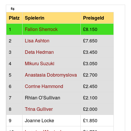
Platz
Spielerin
Preisgeld
1
Fallon Sherrock
£8.150
2
Lisa Ashton
£7.650
3
Deta Hedman
£3.450
4
Mikuru Suzuki
£3.050
5
Anastasia Dobromyslova
£2.700
6
Corrine Hammond
£2.450
7
Rhian O’Sullivan
£2.100
8
Trina Gulliver
£2.000
9
Joanne Locke
£1.850