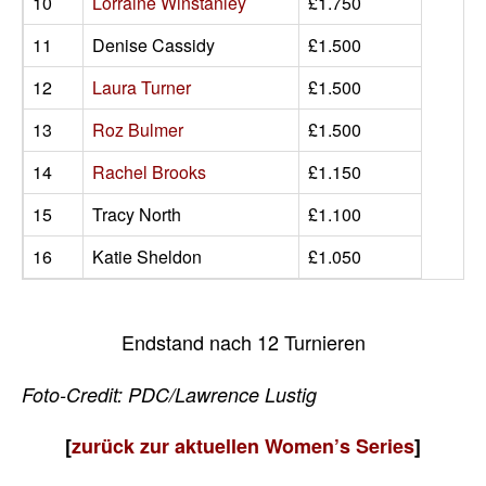
10
Lorraine Winstanley
£1.750
11
Denise Cassidy
£1.500
12
Laura Turner
£1.500
13
Roz Bulmer
£1.500
14
Rachel Brooks
£1.150
15
Tracy North
£1.100
16
Katie Sheldon
£1.050
Endstand nach 12 Turnieren
Foto-Credit: PDC/Lawrence Lustig
[
zurück zur aktuellen Women’s Series
]