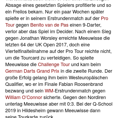
Absage eines gesetzten Spielers profitierte und so
ein Freilos bekam. Nur ein paar Wochen später
spielte er in seinem Erstrundenmatch auf der
Pro
Tour
gegen
Benito van de Pas
einen 9-Darter,
verlor aber das Spiel im Decider. Nach einem Sieg
gegen Jonathan Worsley erreichte Meeuwisse die
letzten 64 der UK Open 2017, doch eine
Viertelfinalteilnahme auf der Pro Tour reichte nicht,
um die Tourcard zu verteidigen. So spielte
Meeuwisse die
Challenge Tour
und kam beim
German Darts Grand Prix
in die zweite Runde. Der
große Erfolg gelang ihm beim Westeuropäischen
Qualifier, wo er im Finale Fabian Roosenbrand
bezwang und sein
WM
-Erstrundenmatch gegen
William O’Connor
sicherte. Gegen den Nordiren
unterlag Meeuwisse aber mit 0:3. Bei der Q-School
2019 in Hildesheim gewann Meeuwisse dann
seine Tourkarte zurück.