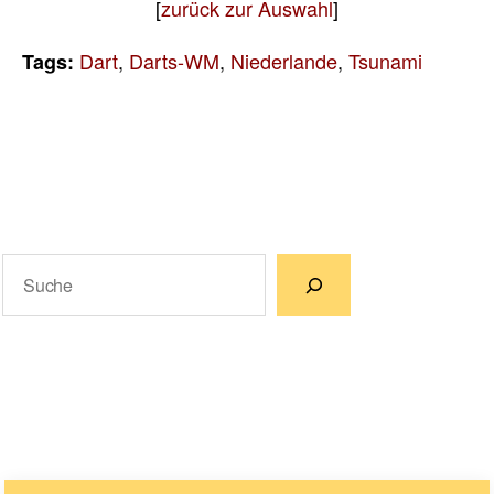
[
zurück zur Auswahl
]
Dart
,
Darts-WM
,
Niederlande
,
Tsunami
Tags:
Suchen
Wenn die Ergebnisse der automatischen Vervollständigun