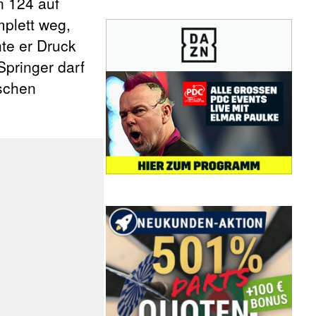
n 124 auf
mplett weg,
te er Druck
Springer darf
tschen