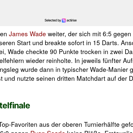
egen
James Wade
weiter, der sich mit 6:5 gegen
eren Start und breakte sofort in 15 Darts. Ansc
ei, Wade checkte 90 Punkte trocken in zwei Da
lfehlern wieder reinholte. In jeweils fünfter A
ngsleg wurde dann in typischer Wade-Manier ge
 und nutzte seinen dritten Matchdart auf der D
elfinale
op-Favoriten aus der oberen Turnierhälfte gefo
6:0 gegen
Ryan Searle
keine Blöße. Erstaunlic