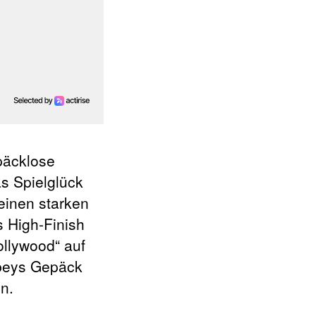
epäcklose
as Spielglück
einen starken
s High-Finish
ollywood“ auf
obeys Gepäck
n.