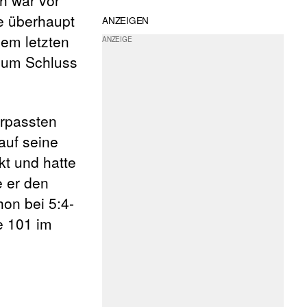
e überhaupt
ANZEIGEN
dem letzten
 zum Schluss
rpassten
auf seine
kt und hatte
e er den
hon bei 5:4-
e 101 im