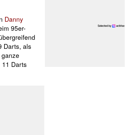
en
Danny
eim 95er-
-übergreifend
 Darts, als
e ganze
n 11 Darts