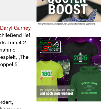
Daryl Gurney
hließend lief
rts zum 4:2,
ufnahme
spielt, „The
oppel 5.
rdert,
h war vor