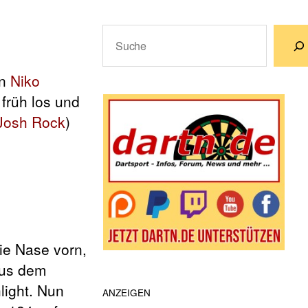
Suchen
Wenn die Ergebnisse der automatische
en
Niko
 früh los und
Josh Rock
)
ie Nase vorn,
aus dem
light. Nun
ANZEIGEN