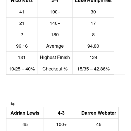
Nico Kurz
2-4
Luke Humphries
41
100+
30
21
140+
17
2
180
8
96,16
Average
94,80
131
Highest Finish
124
10/25 – 40%
Checkout %
15/35 – 42,86%
Adrian Lewis
4-3
Darren Webster
45
100+
45