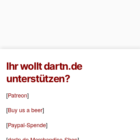
Ihr wollt dartn.de
unterstützen?
[
Patreon
]
[
Buy us a beer
]
[
Paypal-Spende
]
[
dartn.de Merchandise-Shop
]