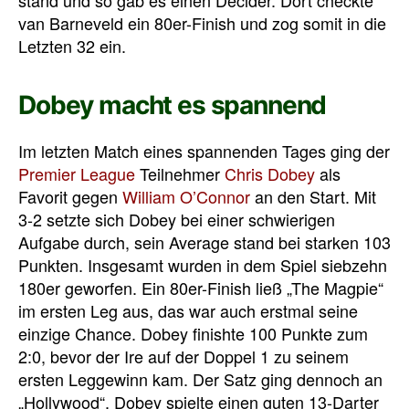
stand und so gab es einen Decider. Dort checkte
van Barneveld ein 80er-Finish und zog somit in die
Letzten 32 ein.
Dobey macht es spannend
Im letzten Match eines spannenden Tages ging der
Premier League
Teilnehmer
Chris Dobey
als
Favorit gegen
William O’Connor
an den Start. Mit
3-2 setzte sich Dobey bei einer schwierigen
Aufgabe durch, sein Average stand bei starken 103
Punkten. Insgesamt wurden in dem Spiel siebzehn
180er geworfen. Ein 80er-Finish ließ „The Magpie“
im ersten Leg aus, das war auch erstmal seine
einzige Chance. Dobey finishte 100 Punkte zum
2:0, bevor der Ire auf der Doppel 1 zu seinem
ersten Leggewinn kam. Der Satz ging dennoch an
„Hollywood“, Dobey spielte einen guten 13-Darter