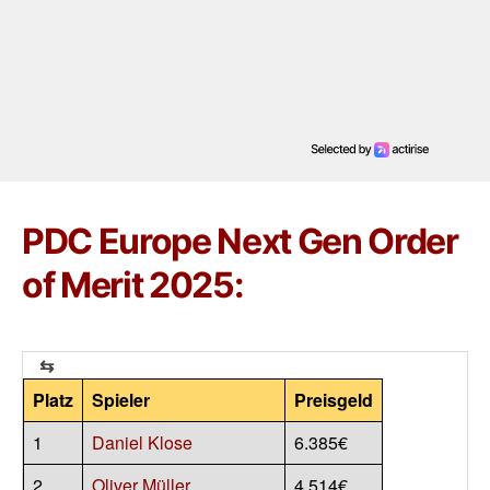
PDC Europe Next Gen Order
of Merit 2025:
Platz
Spieler
Preisgeld
1
Daniel Klose
6.385€
2
Oliver Müller
4.514€