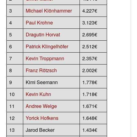
3
Michael Klönhammer
4.227€
4
Paul Krohne
3.123€
5
Dragutin Horvat
2.695€
6
Patrick Klingelhöfer
2.512€
7
Kevin Troppmann
2.357€
8
Franz Rötzsch
2.002€
9
Kimi Seemann
1.778€
10
Kevin Kuhn
1.718€
11
Andree Welge
1.671€
12
Yorick Hofkens
1.648€
13
Jarod Becker
1.434€