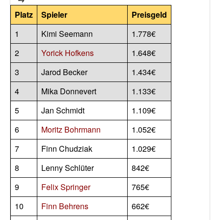
Platz
Spieler
Preisgeld
1
Kimi Seemann
1.778€
2
Yorick Hofkens
1.648€
3
Jarod Becker
1.434€
4
Mika Donnevert
1.133€
5
Jan Schmidt
1.109€
6
Moritz Bohrmann
1.052€
7
Finn Chudziak
1.029€
8
Lenny Schlüter
842€
9
Felix Springer
765€
10
Finn Behrens
662€