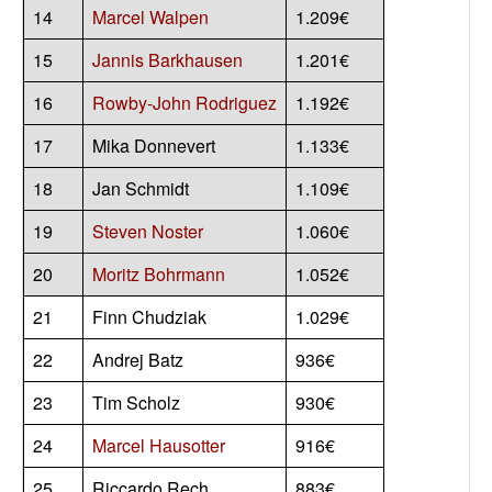
14
Marcel Walpen
1.209€
15
Jannis Barkhausen
1.201€
16
Rowby-John Rodriguez
1.192€
17
Mika Donnevert
1.133€
18
Jan Schmidt
1.109€
19
Steven Noster
1.060€
20
Moritz Bohrmann
1.052€
21
Finn Chudziak
1.029€
22
Andrej Batz
936€
23
Tim Scholz
930€
24
Marcel Hausotter
916€
25
Riccardo Rech
883€