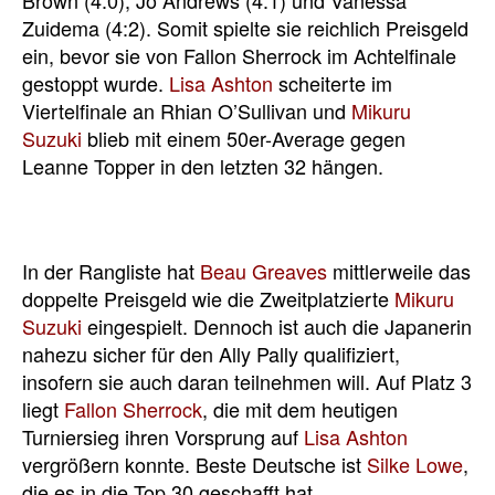
Brown (4:0), Jo Andrews (4:1) und Vanessa
Zuidema (4:2). Somit spielte sie reichlich Preisgeld
ein, bevor sie von Fallon Sherrock im Achtelfinale
gestoppt wurde.
Lisa Ashton
scheiterte im
Viertelfinale an Rhian O’Sullivan und
Mikuru
Suzuki
blieb mit einem 50er-Average gegen
Leanne Topper in den letzten 32 hängen.
In der Rangliste hat
Beau Greaves
mittlerweile das
doppelte Preisgeld wie die Zweitplatzierte
Mikuru
Suzuki
eingespielt. Dennoch ist auch die Japanerin
nahezu sicher für den Ally Pally qualifiziert,
insofern sie auch daran teilnehmen will. Auf Platz 3
liegt
Fallon Sherrock
, die mit dem heutigen
Turniersieg ihren Vorsprung auf
Lisa Ashton
vergrößern konnte. Beste Deutsche ist
Silke Lowe
,
die es in die Top 30 geschafft hat.