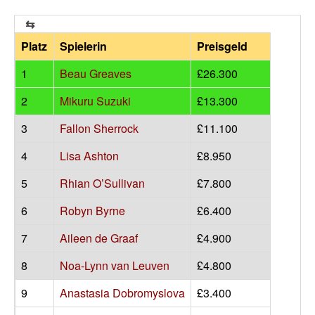
Platz
Spielerin
Preisgeld
1
Beau Greaves
£26.300
2
Mikuru Suzuki
£13.300
3
Fallon Sherrock
£11.100
4
Lisa Ashton
£8.950
5
Rhian O’Sullivan
£7.800
6
Robyn Byrne
£6.400
7
Aileen de Graaf
£4.900
8
Noa-Lynn van Leuven
£4.800
9
Anastasia Dobromyslova
£3.400