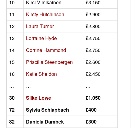
10
Kirsi Viinikainen
£3.150
11
Kirsty Hutchinson
£2.900
12
Laura Turner
£2.800
13
Lorraine Hyde
£2.750
14
Corrine Hammond
£2.750
15
Priscilla Steenbergen
£2.600
16
Katie Sheldon
£2.450
…
…
…
30
Silke Lowe
£1.050
72
Sylvia Schlapbach
£400
82
Daniela Dambek
£300