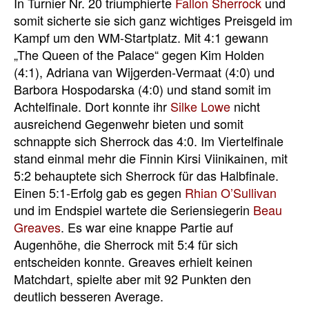
In Turnier Nr. 20 triumphierte
Fallon Sherrock
und
somit sicherte sie sich ganz wichtiges Preisgeld im
Kampf um den WM-Startplatz. Mit 4:1 gewann
„The Queen of the Palace“ gegen Kim Holden
(4:1), Adriana van Wijgerden-Vermaat (4:0) und
Barbora Hospodarska (4:0) und stand somit im
Achtelfinale. Dort konnte ihr
Silke Lowe
nicht
ausreichend Gegenwehr bieten und somit
schnappte sich Sherrock das 4:0. Im Viertelfinale
stand einmal mehr die Finnin Kirsi Viinikainen, mit
5:2 behauptete sich Sherrock für das Halbfinale.
Einen 5:1-Erfolg gab es gegen
Rhian O’Sullivan
und im Endspiel wartete die Seriensiegerin
Beau
Greaves
. Es war eine knappe Partie auf
Augenhöhe, die Sherrock mit 5:4 für sich
entscheiden konnte. Greaves erhielt keinen
Matchdart, spielte aber mit 92 Punkten den
deutlich besseren Average.