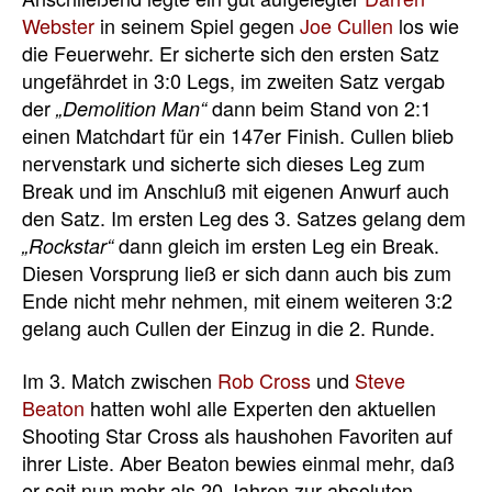
Webster
in seinem Spiel gegen
Joe Cullen
los wie
die Feuerwehr. Er sicherte sich den ersten Satz
ungefährdet in 3:0 Legs, im zweiten Satz vergab
der
dann beim Stand von 2:1
„Demolition Man“
einen Matchdart für ein 147er Finish. Cullen blieb
nervenstark und sicherte sich dieses Leg zum
Break und im Anschluß mit eigenen Anwurf auch
den Satz. Im ersten Leg des 3. Satzes gelang dem
dann gleich im ersten Leg ein Break.
„Rockstar“
Diesen Vorsprung ließ er sich dann auch bis zum
Ende nicht mehr nehmen, mit einem weiteren 3:2
gelang auch Cullen der Einzug in die 2. Runde.
Im 3. Match zwischen
Rob Cross
und
Steve
Beaton
hatten wohl alle Experten den aktuellen
Shooting Star Cross als haushohen Favoriten auf
ihrer Liste. Aber Beaton bewies einmal mehr, daß
er seit nun mehr als 20 Jahren zur absoluten