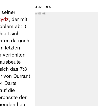
ANZEIGEN
 seiner
Rydz
, der mit
roblem ab: 0
ielt sich
waren da noch
m letzten
n verfehlten
gausbeute
sich das 7:3
r von Durrant
4 Darts
auf die
erpasste der
genden Leg,