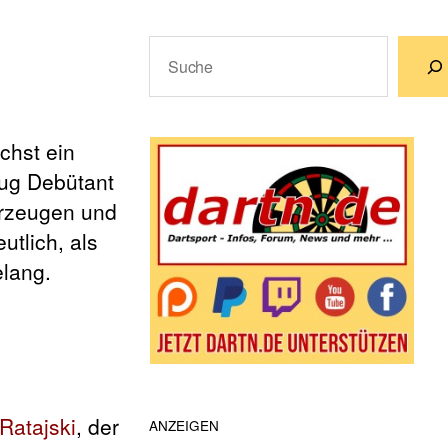
Suchen
Wenn die Ergebnisse der automatische
chst ein
lug Debütant
erzeugen und
tlich, als
lang.
Ratajski
, der
ANZEIGEN