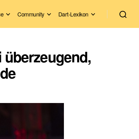
ce
Community
Dart-Lexikon
i überzeugend,
ade