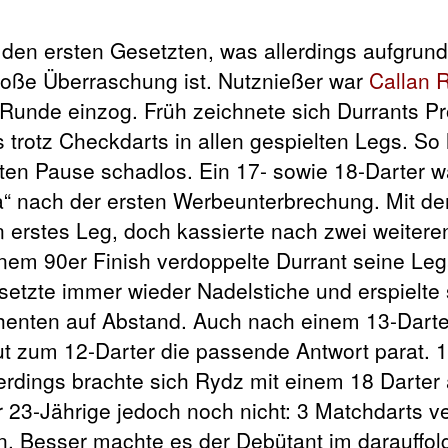
 den ersten Gesetzten, was allerdings aufgrund
roße Überraschung ist. Nutznießer war
Callan 
 Runde einzog. Früh zeichnete sich Durrants P
trotz Checkdarts in allen gespielten Legs. So h
sten Pause schadlos. Ein 17- sowie 18-Darter 
za“ nach der ersten Werbeunterbrechung. Mit de
n erstes Leg, doch kassierte nach zwei weitere
em 90er Finish verdoppelte Durrant seine Le
setzte immer wieder Nadelstiche und erspielte 
rahenten auf Abstand. Auch nach einem 13-Darte
t zum 12-Darter die passende Antwort parat. 1
llerdings brachte sich Rydz mit einem 18 Darter 
 23-Jährige jedoch noch nicht: 3 Matchdarts v
. Besser machte es der Debütant im darauffol