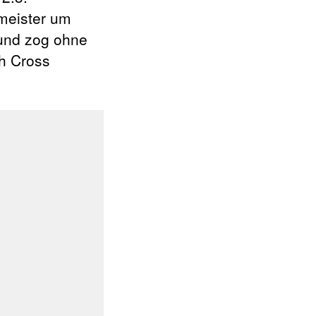
meister um
 und zog ohne
ch Cross