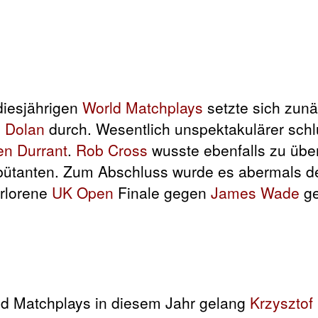
diesjährigen
World Matchplays
setzte sich zunä
 Dolan
durch. Wesentlich unspektakulärer sch
en Durrant
.
Rob Cross
wusste ebenfalls zu üb
ütanten. Zum Abschluss wurde es abermals deu
erlorene
UK Open
Finale gegen
James Wade
ge
rld Matchplays in diesem Jahr gelang
Krzysztof 