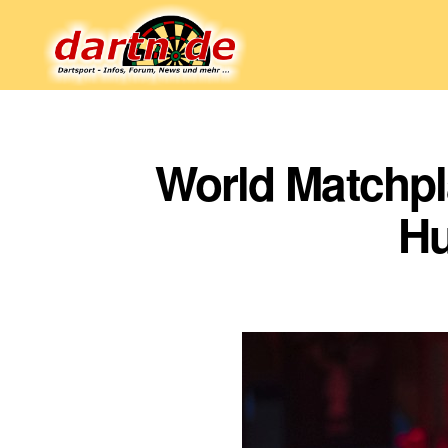
Dartn.de
World Matchpl
Hu