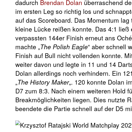
dadurch
Brendan Dolan
überraschend deut
im ersten Leg so richtig los und schnapp
auf das Scoreboard. Das Momentum lag tr
kleine Lücke reißen konnte. Das 4:1 ließ 
verpassten 144er Finish erneut ans Oché 
machte „
The Polish Eagle
“ aber schnell 
Finish auf Bull nicht vollenden konnte. M
weiter davon und legte in 11 und 14 Dart
Dolan allerdings noch verhindern. Ein 12
„
The History Maker
„. 120 konnte Dolan im
D7 zum 8:3. Nach einem weiteren Hold für
Breakmöglichkeiten liegen. Dies nutzte R
beendete die Partie schnell auf der D5 m