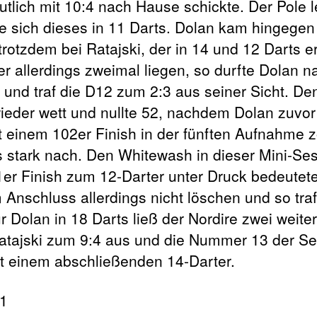
lich mit 10:4 nach Hause schickte. Der Pole l
te sich dieses in 11 Darts. Dolan kam hingegen
otzdem bei Ratajski, der in 14 und 12 Darts e
er allerdings zweimal liegen, so durfte Dolan 
und traf die D12 zum 2:3 aus seiner Sicht. De
wieder wett und nullte 52, nachdem Dolan zuvor
it einem 102er Finish in der fünften Aufnahme 
s stark nach. Den Whitewash in dieser Mini-Se
1er Finish zum 12-Darter unter Druck bedeutete
 Anschluss allerdings nicht löschen und so traf
 Dolan in 18 Darts ließ der Nordire zwei weite
atajski zum 9:4 aus und die Nummer 13 der Set
it einem abschließenden 14-Darter.