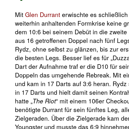
Mit
Glen Durrant
erwischte es schließlich
weiterhin anhaltenden Formkrise keine g
dem 10:6 bei seinem Debüt in die zweite
aus 16 getroffenen Doppel nach fünf Legs 
Rydz, ohne selbst zu glänzen, bis zur er
die besten Legs. Besser lief es für „Duz
Dart der Aufnahme traf er die D10 für sei
Doppeln das umgehende Rebreak. Mit ein
und kam in 17 Darts auf 3:6 heran. Rydz 
in 17 Darts und hielt damit seinen Kont
hatte „
The Riot
“ mit einem 106er Checkou
benötigte Durrant für sein fünftes Leg, a
Zielgeraden. Über die Zielgerade kam der
Youngster und musste das 6:9 hinnehmen