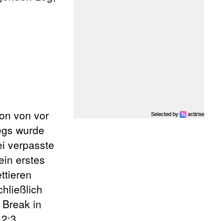
n von vor
Legs wurde
ei verpasste
ein erstes
ttieren
hließlich
 Break in
 2:3.