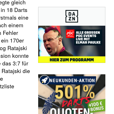
egte gleich
 in 18 Darts
rstmals eine
nach einem
n Fehler
 ein 170er
zog Ratajski
ssion konnte
 das 3:7 für
 Ratajski die
re
zliste