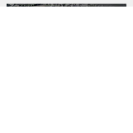
RDL Open: Pietreczko macht Triple perfekt