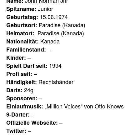
John Norman Jnr
Name:
Junior
Spitzname:
15.06.1974
Geburtstag:
Paradise (Kanada)
Geburtsort:
Paradise (Kanada)
Heimatort:
Kanada
Nationalität:
–
Familienstand:
–
Kinder:
1994
Spielt Dart seit:
–
Profi seit:
Rechtshänder
Händigkeit:
24g
Darts:
–
Sponsoren:
„Million Voices“ von Otto Knows
Einlaufmusik:
–
9-Darter:
–
Offizielle Webseite:
–
Twitter: