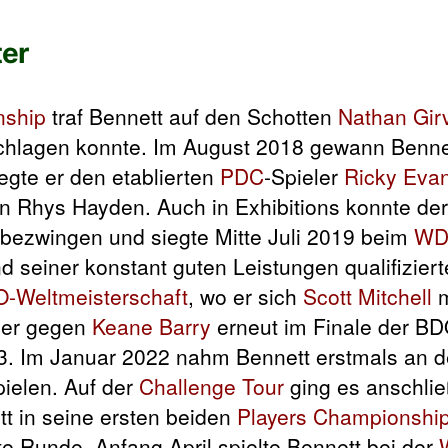
ter
nship
traf Bennett auf den Schotten
Nathan Gir
schlagen konnte. Im August 2018 gewann Benne
egte er den etablierten
PDC
-Spieler
Ricky Eva
 Rhys Hayden. Auch in Exhibitions konnte der
bezwingen und siegte Mitte Juli 2019 beim
WD
d seiner konstant guten Leistungen qualifiziert
-Weltmeisterschaft
, wo er sich
Scott Mitchell
m
 er gegen
Keane Barry
erneut im Finale der B
0:3. Im Januar 2022 nahm Bennett erstmals an 
pielen. Auf der
Challenge Tour
ging es anschli
tt in seine ersten beiden
Players Championshi
te Runde. Anfang April spielte Bennett bei der