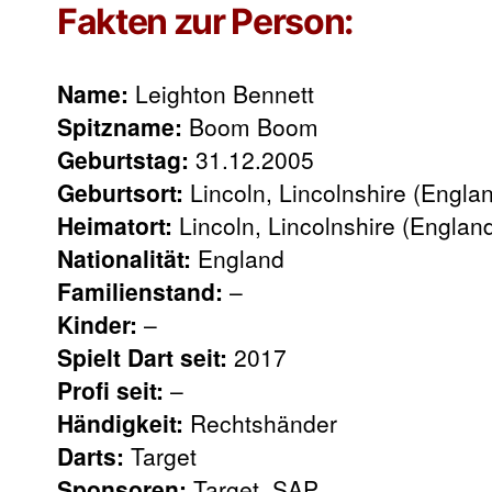
Fakten zur Person:
Name:
Leighton Bennett
Spitzname:
Boom Boom
Geburtstag:
31.12.2005
Geburtsort:
Lincoln, Lincolnshire (Engla
Heimatort:
Lincoln, Lincolnshire (Englan
Nationalität:
England
Familienstand:
–
Kinder:
–
Spielt Dart seit:
2017
Profi seit:
–
Händigkeit:
Rechtshänder
Darts:
Target
Sponsoren:
Target, SAP