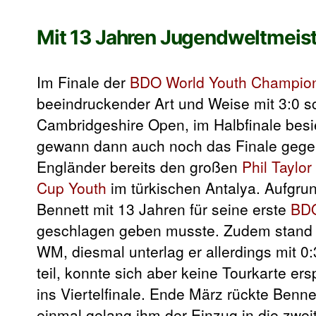
Mit 13 Jahren Jugendweltmeis
Im Finale der
BDO World Youth Champio
beeindruckender Art und Weise mit 3:0 
Cambridgeshire Open, im Halbfinale besi
gewann dann auch noch das Finale gegen
Engländer bereits den großen
Phil Taylor
Cup Youth
im türkischen Antalya. Aufgrun
Bennett mit 13 Jahren für seine erste
BDO
geschlagen geben musste. Zudem stand
WM, diesmal unterlag er allerdings mit 
teil, konnte sich aber keine Tourkarte ers
ins Viertelfinale. Ende März rückte Benne
einmal gelang ihm der Einzug in die zwei