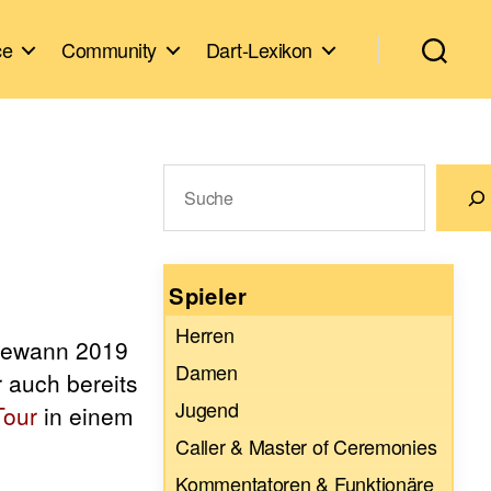
ce
Community
Dart-Lexikon
Suchen
Wenn die Ergebnisse der automatische
Spieler
Herren
 gewann 2019
Damen
r auch bereits
Jugend
Tour
in einem
Caller & Master of Ceremonies
Kommentatoren & Funktionäre