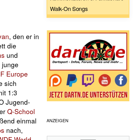
Walk-On Songs
van
, den er in
tt die
ns
und
 junge
F Europe
e sich
it 1:3
DO Jugend-
der
Q-School
eßend einmal
ANZEIGEN
ps
nach,
WDF World