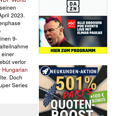
 seinen
April 2023.
penphase
e
inen 9-
nalteilnahme
 einer
büt verlor
e
Hungarian
lte. Doch
uper Series