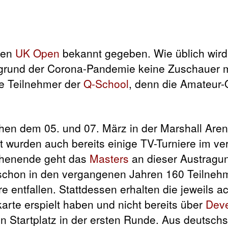
igen
UK Open
bekannt gegeben. Wie üblich wir
fgrund der Corona-Pandemie keine Zuschauer m
die Teilnehmer der
Q-School
, denn die Amateur-Q
chen dem 05. und 07. März in der Marshall Aren
t wurden auch bereits einige TV-Turniere im v
henende geht das
Masters
an dieser Austragun
 schon in den vergangenen Jahren 160 Teilneh
e entfallen. Stattdessen erhalten die jeweils a
arte erspielt haben und nicht bereits über
Dev
nen Startplatz in der ersten Runde. Aus deutsch