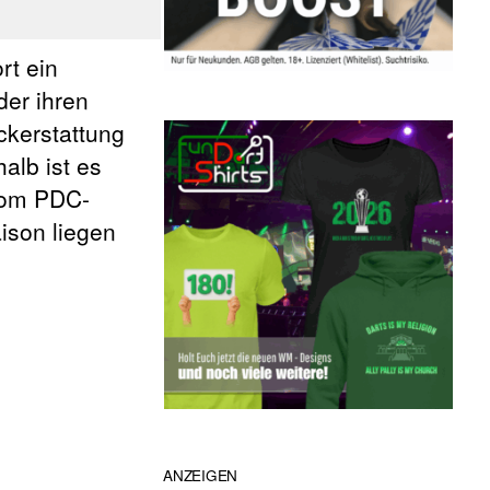
rt ein
er ihren
ckerstattung
alb ist es
 vom PDC-
aison liegen
ANZEIGEN