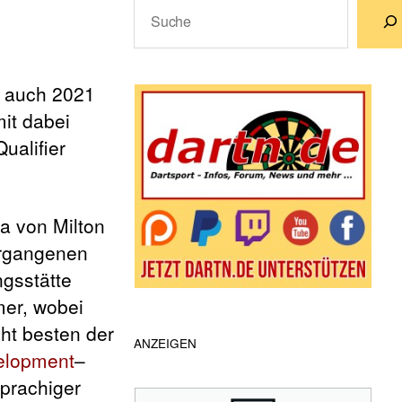
Suchen
Wenn die Ergebnisse der automatische
d auch 2021
it dabei
ualifier
a von Milton
ergangenen
gsstätte
mer, wobei
cht besten der
ANZEIGEN
elopment
–
sprachiger