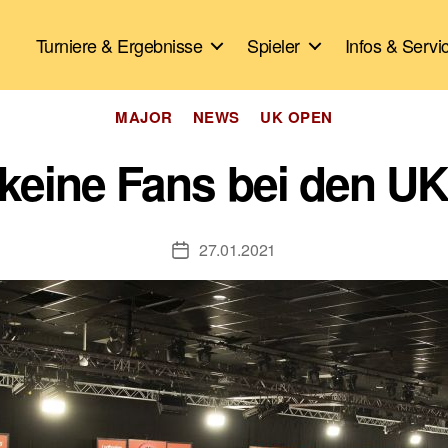
Turniere & Ergebnisse
Spieler
Infos & Servi
Kategorien
MAJOR
NEWS
UK OPEN
keine Fans bei den U
27.01.2021
Veröffentlichungsdatum