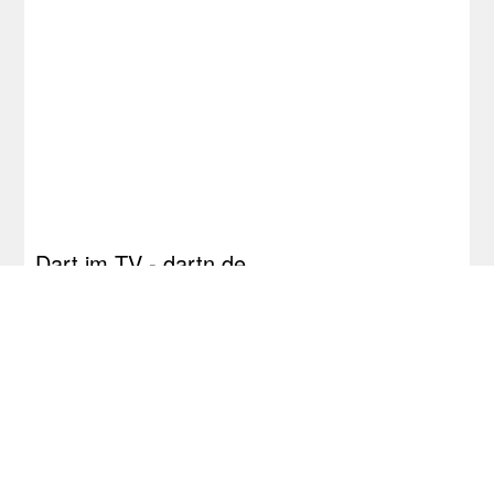
Dart im TV - dartn.de