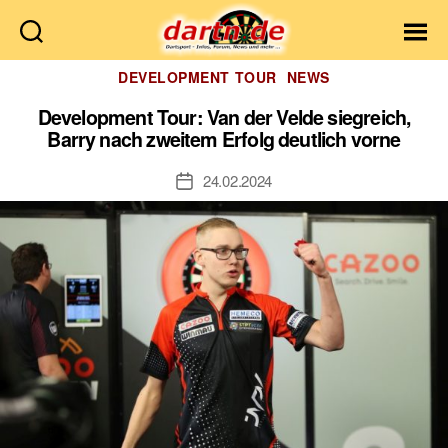
Dartn.de
Kategorien
DEVELOPMENT TOUR
NEWS
Development Tour: Van der Velde siegreich,
Barry nach zweitem Erfolg deutlich vorne
24.02.2024
Veröffentlichungsdatum