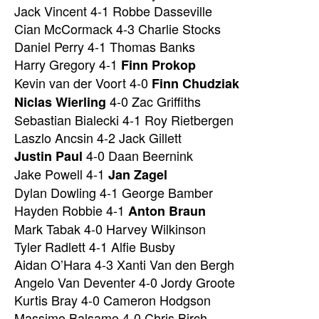
Jack Vincent 4-1 Robbe Dasseville
Cian McCormack 4-3 Charlie Stocks
Daniel Perry 4-1 Thomas Banks
Harry Gregory 4-1
Finn Prokop
Kevin van der Voort 4-0
Finn Chudziak
4-0 Zac Griffiths
Niclas Wierling
Sebastian Bialecki 4-1 Roy Rietbergen
Laszlo Ancsin 4-2 Jack Gillett
4-0 Daan Beernink
Justin Paul
Jake Powell 4-1
Jan Zagel
Dylan Dowling 4-1 George Bamber
Hayden Robbie 4-1
Anton Braun
Mark Tabak 4-0 Harvey Wilkinson
Tyler Radlett 4-1 Alfie Busby
Aidan O’Hara 4-3 Xanti Van den Bergh
Angelo Van Deventer 4-0 Jordy Groote
Kurtis Bray 4-0 Cameron Hodgson
Massimo Balsamo 4-0 Chris Birch