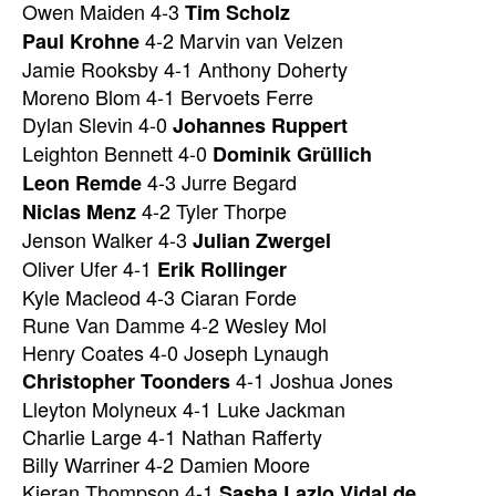
Owen Maiden 4-3
Tim Scholz
4-2 Marvin van Velzen
Paul Krohne
Jamie Rooksby 4-1 Anthony Doherty
Moreno Blom 4-1 Bervoets Ferre
Dylan Slevin 4-0
Johannes Ruppert
Leighton Bennett 4-0
Dominik Grüllich
4-3 Jurre Begard
Leon Remde
4-2 Tyler Thorpe
Niclas Menz
Jenson Walker 4-3
Julian Zwergel
Oliver Ufer 4-1
Erik Rollinger
Kyle Macleod 4-3 Ciaran Forde
Rune Van Damme 4-2 Wesley Mol
Henry Coates 4-0 Joseph Lynaugh
4-1 Joshua Jones
Christopher Toonders
Lleyton Molyneux 4-1 Luke Jackman
Charlie Large 4-1 Nathan Rafferty
Billy Warriner 4-2 Damien Moore
Kieran Thompson 4-1
Sasha Lazlo Vidal de