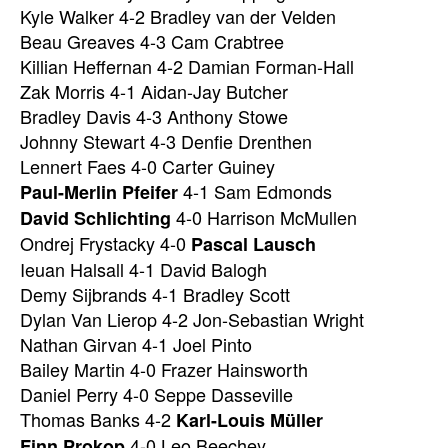
Kyle Walker 4-2 Bradley van der Velden
Beau Greaves 4-3 Cam Crabtree
Killian Heffernan 4-2 Damian Forman-Hall
Zak Morris 4-1 Aidan-Jay Butcher
Bradley Davis 4-3 Anthony Stowe
Johnny Stewart 4-3 Denfie Drenthen
Lennert Faes 4-0 Carter Guiney
4-1 Sam Edmonds
Paul-Merlin Pfeifer
4-0 Harrison McMullen
David Schlichting
Ondrej Frystacky 4-0
Pascal Lausch
Ieuan Halsall 4-1 David Balogh
Demy Sijbrands 4-1 Bradley Scott
Dylan Van Lierop 4-2 Jon-Sebastian Wright
Nathan Girvan 4-1 Joel Pinto
Bailey Martin 4-0 Frazer Hainsworth
Daniel Perry 4-0 Seppe Dasseville
Thomas Banks 4-2
Karl-Louis Müller
4-0 Leo Beechey
Finn Prokop