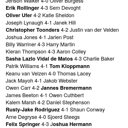
Jenson Walker 4-0 Oliver Burgess
4-3 Sem Devoght
Erik Rollinger
4-2 Katie Sheldon
Oliver Ufer
Joseph Lynaugh 4-1 Janek Hill
4-2 Justin van der Velden
Christopher Toonders
Joshua Jones 4-1 Jarien Post
Billy Warriner 4-3 Harry Martin
Kieran Thompson 4-3 Aaron Colley
4-3 Charlie Baker
Sasha Lazlo Vidal de Matos
Patrik Williams 4-1
Tom Kloppmann
Keanu van Velzen 4-0 Thomas Lacey
Jack Mayoh 4-1 Jakob Webster
Owen Carr 4-2
Jannes Bremermann
James Beeton 4-1 Owen Cuthbert
Kalem Marsh 4-2 Daniel Stephenson
4-1 Shaun Conway
Rusty-Jake Rodriguez
Arne Degryse 4-0 Sjoerd Steegs
4-3 J
Felix Springer
oshua Hermann