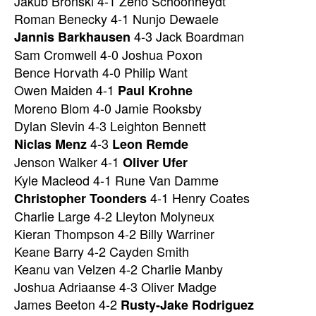
Jakub Bronski 4-1 Zeno Schoonheydt
Roman Benecky 4-1 Nunjo Dewaele
4-3 Jack Boardman
Jannis Barkhausen
Sam Cromwell 4-0 Joshua Poxon
Bence Horvath 4-0 Philip Want
Owen Maiden 4-1
Paul Krohne
Moreno Blom 4-0 Jamie Rooksby
Dylan Slevin 4-3 Leighton Bennett
4-3
Niclas Menz
Leon Remde
Jenson Walker 4-1
Oliver Ufer
Kyle Macleod 4-1 Rune Van Damme
4-1 Henry Coates
Christopher Toonders
Charlie Large 4-2 Lleyton Molyneux
Kieran Thompson 4-2 Billy Warriner
Keane Barry 4-2 Cayden Smith
Keanu van Velzen 4-2 Charlie Manby
Joshua Adriaanse 4-3 Oliver Madge
James Beeton 4-2
Rusty-Jake Rodriguez