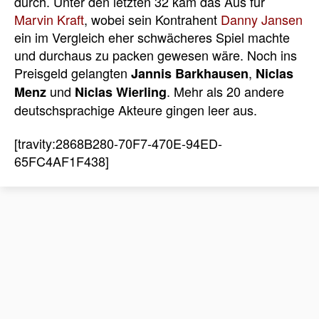
durch. Unter den letzten 32 kam das Aus für
Marvin Kraft
, wobei sein Kontrahent
Danny Jansen
ein im Vergleich eher schwächeres Spiel machte
und durchaus zu packen gewesen wäre. Noch ins
Preisgeld gelangten
,
Jannis Barkhausen
Niclas
und
. Mehr als 20 andere
Menz
Niclas Wierling
deutschsprachige Akteure gingen leer aus.
[travity:2868B280-70F7-470E-94ED-
65FC4AF1F438]