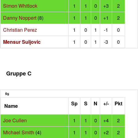
Simon Whitlock
1
1
0
+3
2
Danny Noppert
(8)
1
1
0
+1
2
Christian Perez
1
0
1
-1
0
Mensur Suljovic
1
0
1
-3
0
Gruppe C
Sp
S
N
+/-
Pkt
Name
Joe Cullen
1
1
0
+4
2
Michael Smith
(4)
1
1
0
+2
2