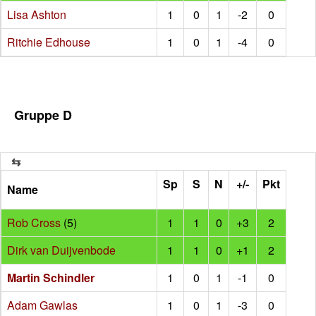
Lisa Ashton
1
0
1
-2
0
Ritchie Edhouse
1
0
1
-4
0
Gruppe D
Sp
S
N
+/-
Pkt
Name
Rob Cross
(5)
1
1
0
+3
2
Dirk van Duijvenbode
1
1
0
+1
2
Martin Schindler
1
0
1
-1
0
Adam Gawlas
1
0
1
-3
0