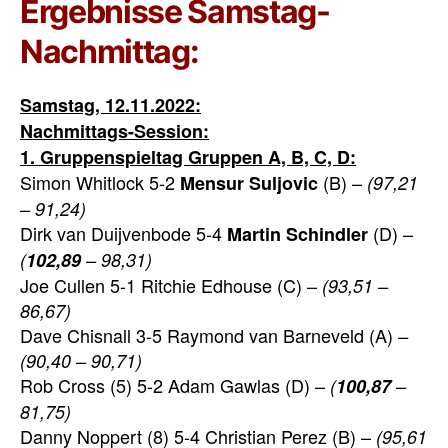
Ergebnisse Samstag-
Nachmittag:
Samstag, 12.11.2022:
Nachmittags-Session:
1. Gruppenspieltag Gruppen A, B, C, D:
Simon Whitlock 5-2
(B) –
Mensur Suljovic
(97,21
– 91,24)
Dirk van Duijvenbode 5-4
(D) –
Martin Schindler
(
102,89
– 98,31)
Joe Cullen 5-1 Ritchie Edhouse (C) –
(93,51 –
86,67)
Dave Chisnall 3-5 Raymond van Barneveld (A)
–
(90,40 – 90,71)
Rob Cross (5) 5-2 Adam Gawlas (D) –
(
100,87
–
81,75)
Danny Noppert (8) 5-4 Christian Perez (B) –
(95,61