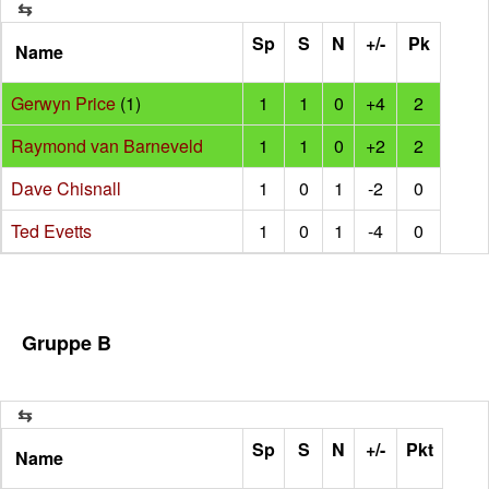
Sp
S
N
+/-
Pk
Name
Gerwyn Price
(1)
1
1
0
+4
2
Raymond van Barneveld
1
1
0
+2
2
Dave Chisnall
1
0
1
-2
0
Ted Evetts
1
0
1
-4
0
Gruppe B
Sp
S
N
+/-
Pkt
Name