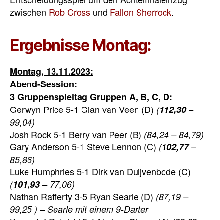
zwischen
Rob Cross
und
Fallon Sherrock
.
Ergebnisse Montag:
Montag, 13.11.2023:
Abend-Session:
3 Gruppenspieltag Gruppen A, B, C, D:
Gerwyn Price 5-1 Gian van Veen (D)
(
112,30
–
99,04)
Josh Rock 5-1 Berry van Peer (B)
(84,24 – 84,79)
Gary Anderson 5-1 Steve Lennon (C)
(
102,77
–
85,86)
Luke Humphries 5-1 Dirk van Duijvenbode (C)
(
101,93
– 77,06)
Nathan Rafferty 3-5 Ryan Searle (D)
(87,19 –
99,25 ) – Searle mit einem 9-Darter