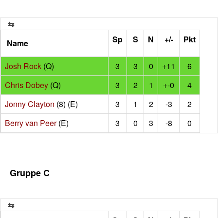
Sp
S
N
+/-
Pkt
Name
Josh Rock
(Q)
3
3
0
+11
6
Chris Dobey
(Q)
3
2
1
+-0
4
Jonny Clayton
(8) (E)
3
1
2
-3
2
Berry van Peer
(E)
3
0
3
-8
0
Gruppe C