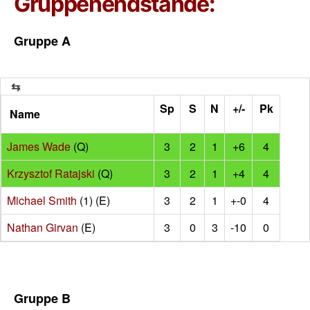
Gruppenendstände:
Gruppe A
Sp
S
N
+/-
Pk
Name
James Wade
(Q)
3
2
1
+6
4
Krzysztof Ratajski
(Q)
3
2
1
+4
4
Michael Smith
(1) (E)
3
2
1
+-0
4
Nathan Girvan
(E)
3
0
3
-10
0
Gruppe B