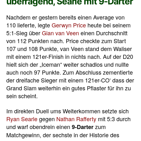
überragend, Searle mit 9-Darter
Nachdem er gestern bereits einen Average von
110 lieferte, legte
Gerwyn Price
heute bei seinem
5:1-Sieg über
Gian van Veen
einen Durchschnitt
von 112 Punkten nach. Price checkte zum Start
107 und 108 Punkte, van Veen stand dem Waliser
mit einem 121er-Finish in nichts nach. Auf der D20
hielt sich der „Iceman“ weiter schadlos und nullte
auch noch 97 Punkte. Zum Abschluss zementierte
der dreifache Sieger mit einem 121er-CO‘ dass der
Grand Slam weiterhin ein gutes Pflaster für ihn zu
sein scheint.
Im direkten Duell ums Weiterkommen setzte sich
Ryan Searle
gegen
Nathan Rafferty
mit 5:3 durch
und warf obendrein einen
zum
9-Darter
Matchgewinn, der sechste in der Historie des