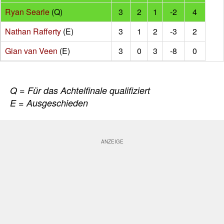
Ryan Searle
(Q)
3
2
1
-2
4
Nathan Rafferty
(E)
3
1
2
-3
2
Gian van Veen
(E)
3
0
3
-8
0
Q = Für das Achtelfinale qualifiziert
E = Ausgeschieden