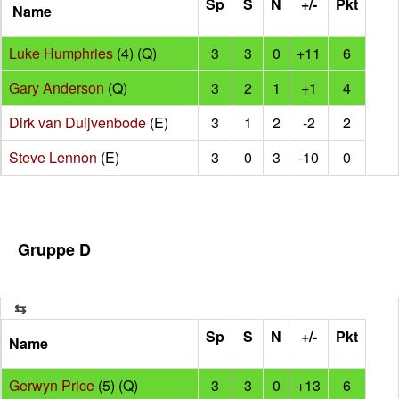
Sp
S
N
+/-
Pkt
Name
Luke Humphries
(4) (Q)
3
3
0
+11
6
Gary Anderson
(Q)
3
2
1
+1
4
Dirk van Duijvenbode
(E)
3
1
2
-2
2
Steve Lennon
(E)
3
0
3
-10
0
Gruppe D
Sp
S
N
+/-
Pkt
Name
Gerwyn Price
(5) (Q)
3
3
0
+13
6