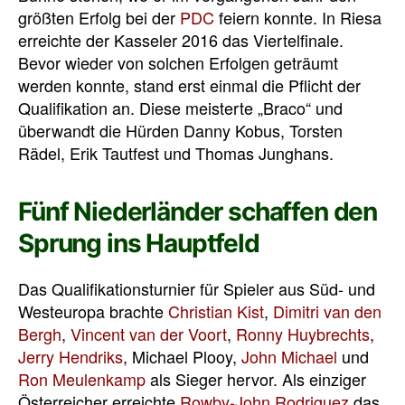
größten Erfolg bei der
PDC
feiern konnte. In Riesa
erreichte der Kasseler 2016 das Viertelfinale.
Bevor wieder von solchen Erfolgen geträumt
werden konnte, stand erst einmal die Pflicht der
Qualifikation an. Diese meisterte „Braco“ und
überwandt die Hürden Danny Kobus, Torsten
Rädel, Erik Tautfest und Thomas Junghans.
Fünf Niederländer schaffen den
Sprung ins Hauptfeld
Das Qualifikationsturnier für Spieler aus Süd- und
Westeuropa brachte
Christian Kist
,
Dimitri van den
Bergh
,
Vincent van der Voort
,
Ronny Huybrechts
,
Jerry Hendriks
, Michael Plooy,
John Michael
und
Ron Meulenkamp
als Sieger hervor. Als einziger
Österreicher erreichte
Rowby-John Rodriguez
das