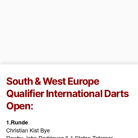
South & West Europe
Qualifier International Darts
Open:
1.Runde
Christian Kist Bye
Rowby-John Rodriguez 6-1 Stefan Taferner