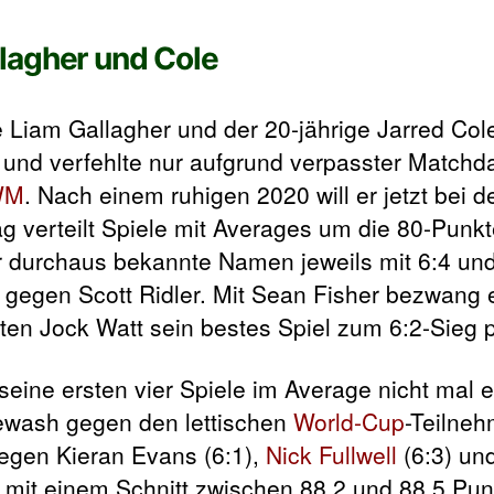
lagher und Cole
 Liam Gallagher und der 20-jährige Jarred Col
 und verfehlte nur aufgrund verpasster Matchd
WM
. Nach einem ruhigen 2020 will er jetzt bei 
ag verteilt Spiele mit Averages um die 80-Punk
 durchaus bekannte Namen jeweils mit 6:4 und
 gegen Scott Ridler. Mit Sean Fisher bezwang 
ten Jock Watt sein bestes Spiel zum 6:2-Sieg p
seine ersten vier Spiele im Average nicht mal 
ewash gegen den lettischen
World-Cup
-Teilne
gegen Kieran Evans (6:1),
Nick Fullwell
(6:3) un
e mit einem Schnitt zwischen 88,2 und 88,5 Pu