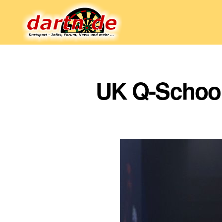
Dartn.de
UK Q-School