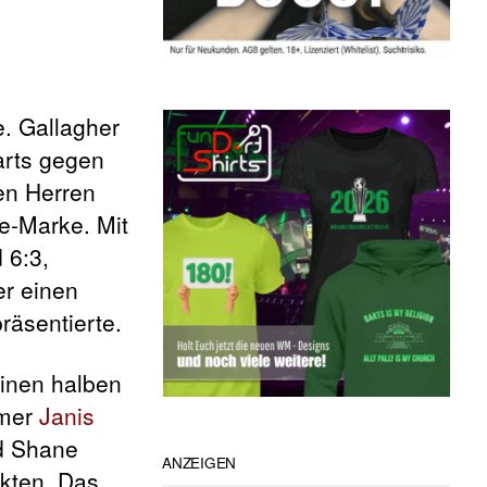
e. Gallagher
arts gegen
den Herren
te-Marke. Mit
 6:3,
er einen
räsentierte.
einen halben
hmer
Janis
d Shane
ANZEIGEN
nkten. Das