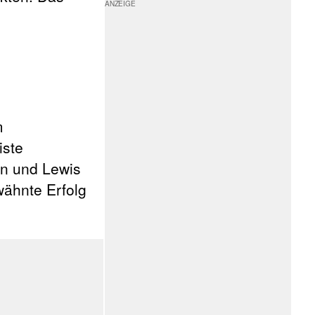
m
iste
nn und Lewis
wähnte Erfolg