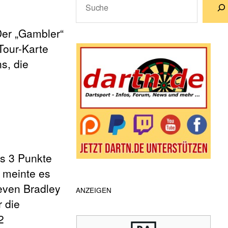
Wenn die Ergebnisse der automatische
Der „Gambler“
Tour-Karte
s, die
s 3 Punkte
 meinte es
teven Bradley
ANZEIGEN
r die
2