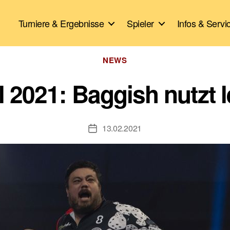
Turniere & Ergebnisse
Spieler
Infos & Servi
Kategorien
NEWS
 2021: Baggish nutzt l
13.02.2021
Veröffentlichungsdatum