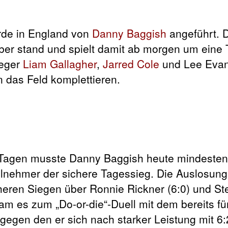
rde in England von
Danny Baggish
angeführt. 
ber stand und spielt damit ab morgen um eine 
ieger
Liam Gallagher
,
Jarred Cole
und Lee Evan
 das Feld komplettieren.
 Tagen musste Danny Baggish heute mindesten
lnehmer der sichere Tagessieg. Die Auslosung
cheren Siegen über Ronnie Rickner (6:0) und S
kam es zum „Do-or-die“-Duell mit dem bereits fü
 gegen den er sich nach starker Leistung mit 6: