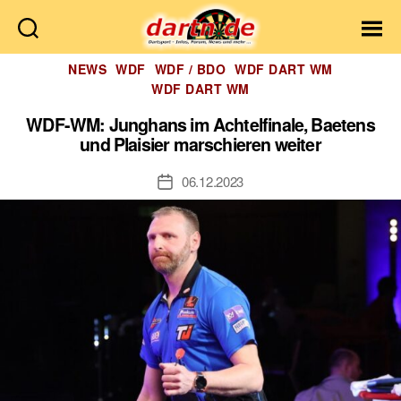
Dartn.de
Kategorien
NEWS
WDF
WDF / BDO
WDF DART WM
WDF DART WM
WDF-WM: Junghans im Achtelfinale, Baetens
und Plaisier marschieren weiter
06.12.2023
Veröffentlichungsdatum