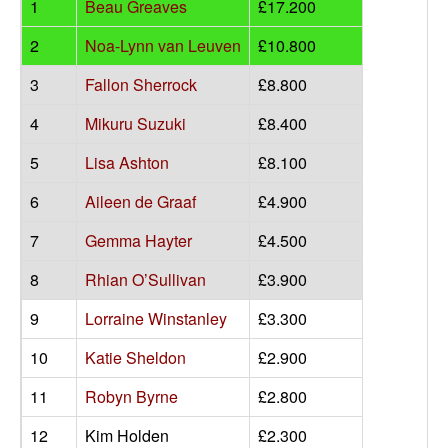
1
Beau Greaves
£17.200
2
Noa-Lynn van Leuven
£10.800
3
Fallon Sherrock
£8.800
4
Mikuru Suzuki
£8.400
5
Lisa Ashton
£8.100
6
Aileen de Graaf
£4.900
7
Gemma Hayter
£4.500
8
Rhian O’Sullivan
£3.900
9
Lorraine Winstanley
£3.300
10
Katie Sheldon
£2.900
11
Robyn Byrne
£2.800
12
Kim Holden
£2.300