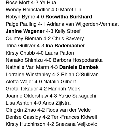
Rose Mort 4-2 Ye Hua
Wendy Reinstadtler 4-0 Maret Liiri
Robyn Byrne 4-0
Roswitha Burkhard
Paige Pauling 4-1 Adriana van Wijgerden-Vermaat
4-3 Kelly Streef
Janine Wagener
Quintey Bieman 4-2 Chris Savvery
Trina Gulliver 4-3
Ina Rademacher
Kirsty Chubb 4-0 Laura Patton
Nanako Shimizu 4-0 Barbora Hospodarska
Nathalie Van Marm 4-3
Daniela Dambek
Lorraine Winstanley 4-2 Rhian O’Sullivan
Aletta Wajer 4-0 Natalie Gilbert
Greta Tekauer 4-2 Hannah Meek
Joanne Oldershaw 4-3 Yukie Sakaguchi
Lisa Ashton 4-0 Anca Zijlstra
Qingxin Zhao 4-2 Roos van der Velde
Denise Cassidy 4-2 Teri-Frances Kidwell
Kirsty Hutchinson 4-2 Snezana Veljkovic