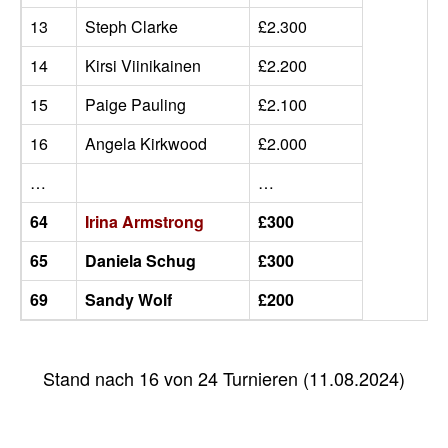
13
Steph Clarke
£2.300
14
Kirsi Viinikainen
£2.200
15
Paige Pauling
£2.100
16
Angela Kirkwood
£2.000
…
…
64
Irina Armstrong
£300
65
Daniela Schug
£300
69
Sandy Wolf
£200
Stand nach 16 von 24 Turnieren (11.08.2024)
Modus 2024: