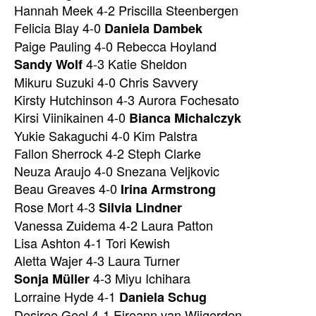
Hannah Meek 4-2 Priscilla Steenbergen
Felicia Blay 4-0
Daniela Dambek
Paige Pauling 4-0 Rebecca Hoyland
4-3 Katie Sheldon
Sandy Wolf
Mikuru Suzuki 4-0 Chris Savvery
Kirsty Hutchinson 4-3 Aurora Fochesato
Kirsi Viinikainen 4-0
Bianca Michalczyk
Yukie Sakaguchi 4-0 Kim Palstra
Fallon Sherrock 4-2 Steph Clarke
Neuza Araujo 4-0 Snezana Veljkovic
Beau Greaves 4-0
Irina Armstrong
Rose Mort 4-3
Silvia Lindner
Vanessa Zuidema 4-2 Laura Patton
Lisa Ashton 4-1 Tori Kewish
Aletta Wajer 4-3 Laura Turner
4-3 Miyu Ichihara
Sonja Müller
Lorraine Hyde 4-1
Daniela Schug
Desiree Geel 4-1 Eireann van Wijgerden