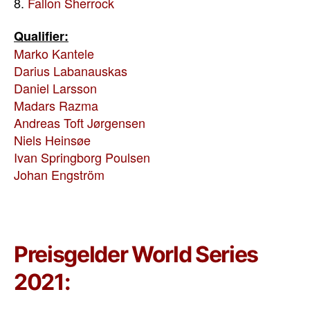
8.
Fallon Sherrock
Qualifier:
Marko Kantele
Darius Labanauskas
Daniel Larsson
Madars Razma
Andreas Toft Jørgensen
Niels Heins
ø
e
Ivan Springborg
Poulsen
Johan Engström
Preisgelder World Series
2021: