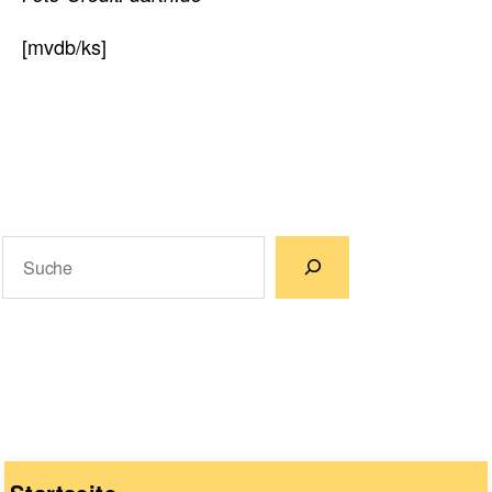
[mvdb/ks]
Suchen
Wenn die Ergebnisse der automatischen Vervollständigun