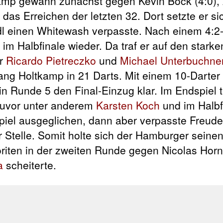
kamp gewann zunächst gegen Kevin Bock (4:0),
 das Erreichen der letzten 32. Dort setzte er si
dl einen Whitewash verpasste. Nach einem 4:2
im Halbfinale wieder. Da traf er auf den stark
er
Ricardo Pietreczko
und
Michael Unterbuchne
ng Holtkamp in 21 Darts. Mit einem 10-Darter g
in Runde 5 den Final-Einzug klar. Im Endspiel 
zuvor unter anderem
Karsten Koch
und im Halbf
spiel ausgeglichen, dann aber verpasste Freude
Stelle. Somit holte sich der Hamburger seinen 
voriten in der zweiten Runde gegen Nicolas Horn
a
scheiterte.