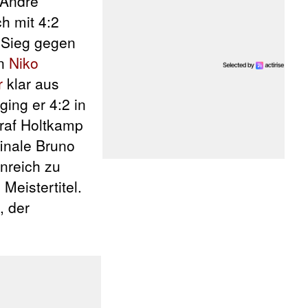
 Andre
ch mit 4:2
-Sieg gegen
en
Niko
r
klar aus
ing er 4:2 in
traf Holtkamp
inale Bruno
nreich zu
Meistertitel.
, der