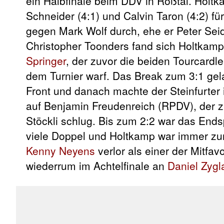
ein Halbfinale beim DDV in Roßtal. Holt
Schneider (4:1) und Calvin Taron (4:2) für
gegen Mark Wolf durch, ehe er Peter Sei
Christopher Toonders fand sich Holtkamp 
Springer
, der zuvor die beiden Tourcardl
dem Turnier warf. Das Break zum 3:1 gela
Front und danach machte der Steinfurter 
auf Benjamin Freudenreich (RPDV), der 
Stöckli schlug. Bis zum 2:2 war das End
viele Doppel und Holtkamp war immer zur 
Kenny Neyens
verlor als einer der Mitfa
wiederrum im Achtelfinale an
Daniel Zygl