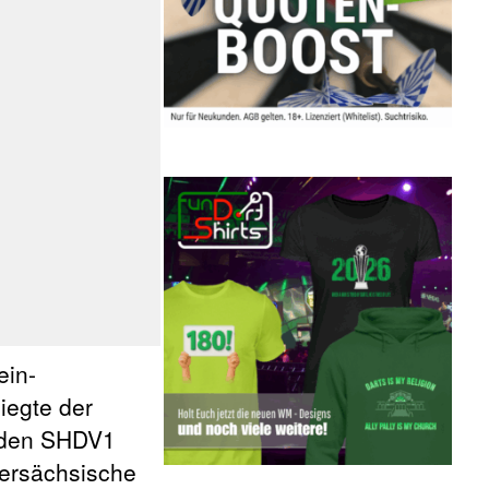
ein-
iegte der
n den SHDV1
dersächsische