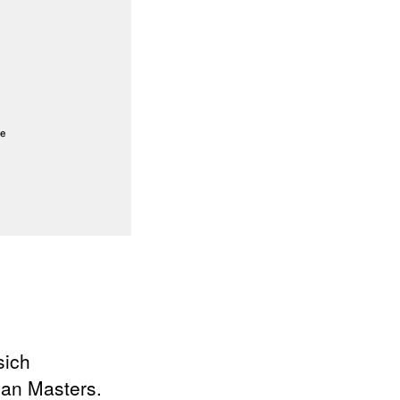
sich
man Masters.