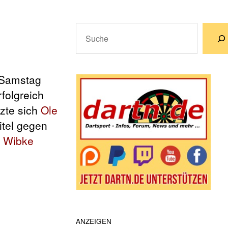
Suchen
Wenn die Ergebnisse der automatische
 Samstag
folgreich
tzte sich
Ole
itel gegen
d
Wibke
ANZEIGEN