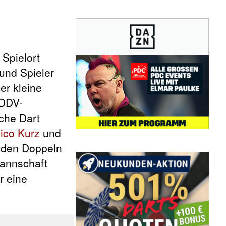
 Spielort
und Spieler
er kleine
 DDV-
che Dart
ico Kurz
und
n den Doppeln
Mannschaft
r eine