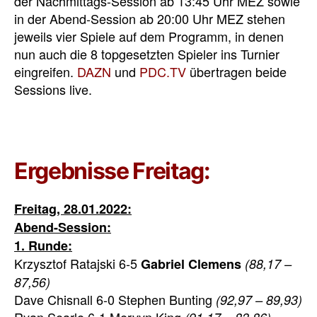
der Nachmittags-Session ab 13:45 Uhr MEZ sowie
in der Abend-Session ab 20:00 Uhr MEZ stehen
jeweils vier Spiele auf dem Programm, in denen
nun auch die 8 topgesetzten Spieler ins Turnier
eingreifen.
DAZN
und
PDC.TV
übertragen beide
Sessions live.
Ergebnisse Freitag:
Freitag, 28.01.2022:
Abend-Session:
1. Runde:
Krzysztof Ratajski 6-5
Gabriel Clemens
(88,17 –
87,56)
Dave Chisnall 6-0 Stephen Bunting
(92,97 – 89,93)
Ryan Searle 6-1 Mervyn King