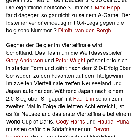
Die eigentliche deutsche Nummer 1
Max Hopp
fand dagegen so gar nicht zu seinem A-Game. Der
Idsteiner verlor eindeutig mit 0:4-Legs gegen die
belgische Nummer 2
Dimitri van den Bergh
.
Gegner der Belgier im Viertelfinale wird
Schottland. Das Team um die Weltklassespieler
Gary Anderson
und
Peter Wright
präsentierte sich
in starker Form und zählt nach dem 2:0-Erfolg über
Schweden zu den Favoriten auf den Titelgewinn.
Im zweiten Viertelfinale treffen Neuseeland und
Japan aufeinander. Während Japan nach einem
2:0-Sieg über Singapur mit
Paul Lim
schon zum
zweiten Mal in Folge die letzten Acht erreicht, ist
es für Neuseeland das erste Viertelfinale bei einem
World Cup of Darts.
Cody Harris
und
Haupai Puha
mussten dafür die Südafrikaner um
Devon
Petersen
, die zuvor überraschend Nordirland