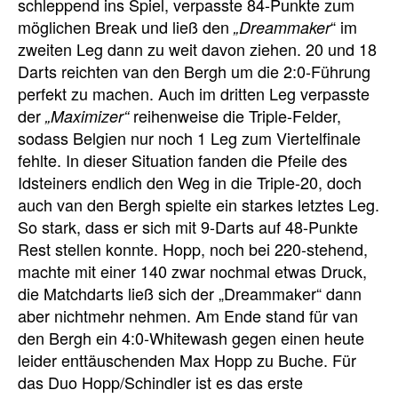
schleppend ins Spiel, verpasste 84-Punkte zum
möglichen Break und ließ den
“ im
„Dreammaker
zweiten Leg dann zu weit davon ziehen. 20 und 18
Darts reichten van den Bergh um die 2:0-Führung
perfekt zu machen. Auch im dritten Leg verpasste
der
reihenweise die Triple-Felder,
„Maximizer“
sodass Belgien nur noch 1 Leg zum Viertelfinale
fehlte. In dieser Situation fanden die Pfeile des
Idsteiners endlich den Weg in die Triple-20, doch
auch van den Bergh spielte ein starkes letztes Leg.
So stark, dass er sich mit 9-Darts auf 48-Punkte
Rest stellen konnte. Hopp, noch bei 220-stehend,
machte mit einer 140 zwar nochmal etwas Druck,
die Matchdarts ließ sich der „Dreammaker“ dann
aber nichtmehr nehmen. Am Ende stand für van
den Bergh ein 4:0-Whitewash gegen einen heute
leider enttäuschenden Max Hopp zu Buche. Für
das Duo Hopp/Schindler ist es das erste