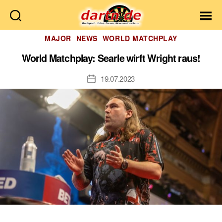
Dartn.de
Kategorien
MAJOR
NEWS
WORLD MATCHPLAY
World Matchplay: Searle wirft Wright raus!
19.07.2023
Veröffentlichungsdatum