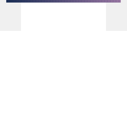
Dart Turniere - PDC Europe Start 2026 -
dartn.de
Die aktuellen PDC- und WDF-
Weltranglisten - dartn.de