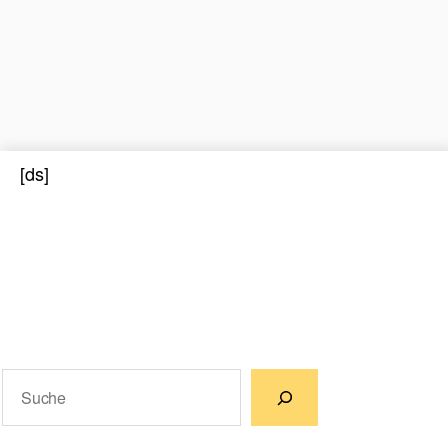
[ds]
Suchen
Wenn die Ergebnisse der automatischen Vervollständigun