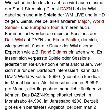
Wie schon in den letzten Jahren wird auch diesmal
der Sport-Streaming-Dienst
DAZN
bei der WM
dabei sein und
der WM LIVE und in HD
alle Spiele
zeigen. Genau wie bei allen anderen
Major-
,
World
Series
– und
European Tour
Turnieren auch.
Kommentiert werden die meisten Sessions der
Dart-WM
auf DAZN von
Elmar Paulke
, der sich,
wie gewohnt, über die Dauer der WM diverse
Experten wie z.B.
René Eidams
einladen wird. Es
lassen sich verpasste Spiele oder Sessions
jederzeit im Re-Live noch einmal anschauen. Wer
sich nur für den Dartsport interessiert, kann das
DAZN World Paket für 9,99 € (monatlich kündbar)
im Monat buchen. Als Jahresabo sind es 6,99 €
pro Monat, allerdings ohne monatlich kündigen zu
können. Das DAZN-Komplettpaket kostet im
Monatsabo 44,99€, im Jahresabo 420€. Derzeit
gibt es ein befristetes Angebot, bei dem man 2