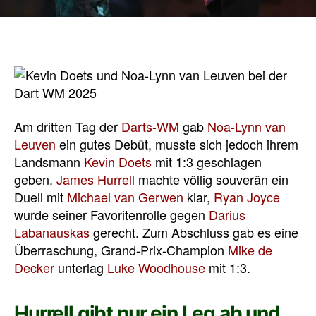
Am dritten Tag der
Darts-WM
gab
Noa-Lynn van
Leuven
ein gutes Debüt, musste sich jedoch ihrem
Landsmann
Kevin Doets
mit 1:3 geschlagen
geben.
James Hurrell
machte völlig souverän ein
Duell mit
Michael van Gerwen
klar,
Ryan Joyce
wurde seiner Favoritenrolle gegen
Darius
Labanauskas
gerecht. Zum Abschluss gab es eine
Überraschung, Grand-Prix-Champion
Mike de
Decker
unterlag
Luke Woodhouse
mit 1:3.
Hurrell gibt nur ein Leg ab und