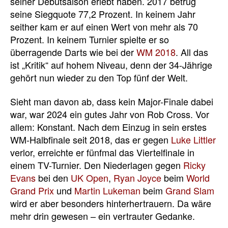
seiner Debütsaison erlebt haben. 2017 betrug
seine Siegquote 77,2 Prozent. In keinem Jahr
seither kam er auf einen Wert von mehr als 70
Prozent. In keinem Turnier spielte er so
überragende Darts wie bei der
WM 2018
. All das
ist „Kritik“ auf hohem Niveau, denn der 34-Jährige
gehört nun wieder zu den Top fünf der Welt.
Sieht man davon ab, dass kein Major-Finale dabei
war, war 2024 ein gutes Jahr von Rob Cross. Vor
allem: Konstant. Nach dem Einzug in sein erstes
WM-Halbfinale seit 2018, das er gegen
Luke Littler
verlor, erreichte er fünfmal das Viertelfinale in
einem TV-Turnier. Den Niederlagen gegen
Ricky
Evans
bei den
UK Open
,
Ryan Joyce
beim
World
Grand Prix
und
Martin Lukeman
beim
Grand Slam
wird er aber besonders hinterhertrauern. Da wäre
mehr drin gewesen – ein vertrauter Gedanke.