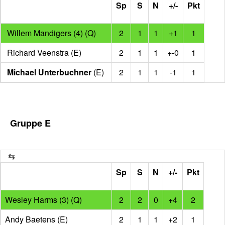
Sp
S
N
+/-
Pkt
Willem Mandigers (4) (Q)
2
1
1
+1
1
Richard Veenstra (E)
2
1
1
+-0
1
Michael Unterbuchner
(E)
2
1
1
-1
1
Gruppe E
Sp
S
N
+/-
Pkt
Wesley Harms (3) (Q)
2
2
0
+4
2
Andy Baetens (E)
2
1
1
+2
1