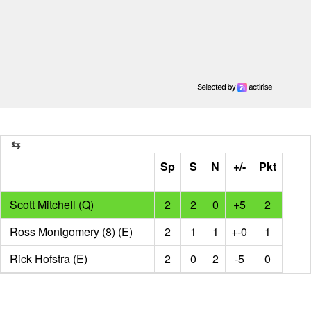
Sp
S
N
+/-
Pkt
Scott Mitchell (Q)
2
2
0
+5
2
Ross Montgomery (8) (E)
2
1
1
+-0
1
Rick Hofstra (E)
2
0
2
-5
0