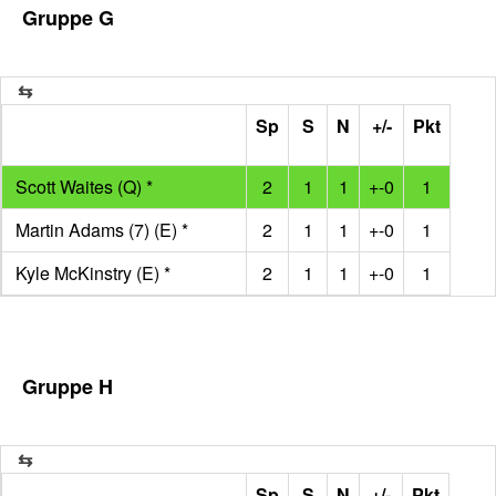
Gruppe G
Sp
S
N
+/-
Pkt
Scott Waites (Q) *
2
1
1
+-0
1
Martin Adams (7) (E) *
2
1
1
+-0
1
Kyle McKinstry (E) *
2
1
1
+-0
1
Gruppe H
Sp
S
N
+/-
Pkt