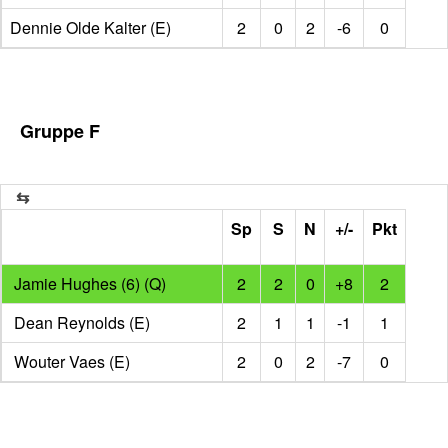
Dennie Olde Kalter (E)
2
0
2
-6
0
Gruppe F
Sp
S
N
+/-
Pkt
Jamie Hughes (6) (Q)
2
2
0
+8
2
Dean Reynolds (E)
2
1
1
-1
1
Wouter Vaes (E)
2
0
2
-7
0