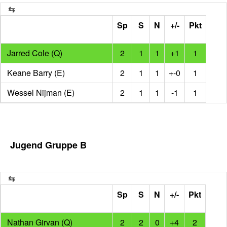
Sp
S
N
+/-
Pkt
Jarred Cole (Q)
2
1
1
+1
1
Keane Barry (E)
2
1
1
+-0
1
Wessel Nijman (E)
2
1
1
-1
1
Jugend Gruppe B
Sp
S
N
+/-
Pkt
Nathan Girvan (Q)
2
2
0
+4
2