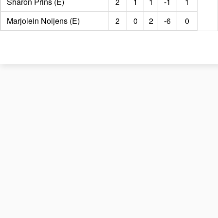
Sharon Prins (E)
2
1
1
-1
1
Marjolein Noijens (E)
2
0
2
-6
0