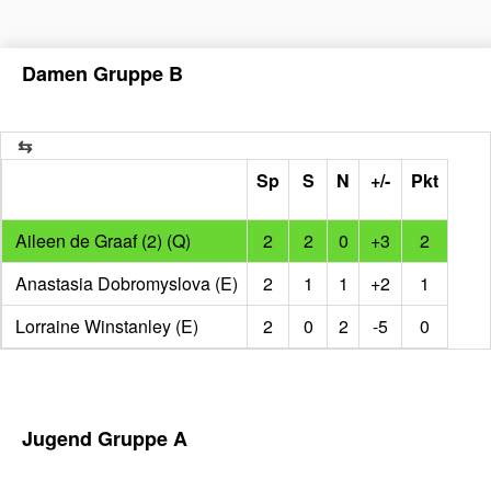
Damen Gruppe B
Sp
S
N
+/-
Pkt
Aileen de Graaf (2) (Q)
2
2
0
+3
2
Anastasia Dobromyslova (E)
2
1
1
+2
1
Lorraine Winstanley (E)
2
0
2
-5
0
Jugend Gruppe A