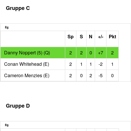
Gruppe C
Sp
S
N
+/-
Pkt
Danny Noppert (5) (Q)
2
2
0
+7
2
Conan Whitehead (E)
2
1
1
-2
1
Cameron Menzies (E)
2
0
2
-5
0
Gruppe D