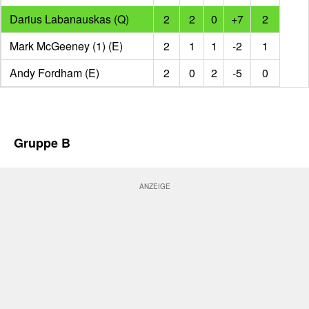
Darius Labanauskas (Q)
2
2
0
+7
2
Mark McGeeney (1) (E)
2
1
1
-2
1
Andy Fordham (E)
2
0
2
-5
0
Gruppe B