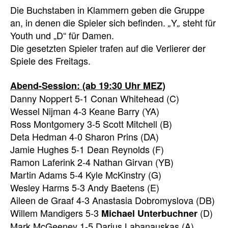
Die Buchstaben in Klammern geben die Gruppe
an, in denen die Spieler sich befinden.
Y
steht für
„
„
Youth und „D“ für Damen.
Die gesetzten Spieler trafen auf die Verlierer der
Spiele des Freitags.
Abend-Session: (ab 19:30 Uhr MEZ)
Danny Noppert 5-1 Conan Whitehead (C)
Wessel Nijman 4-3 Keane Barry (YA)
Ross Montgomery 3-5 Scott Mitchell (B)
Deta Hedman 4-0 Sharon Prins (DA)
Jamie Hughes 5-1 Dean Reynolds (F)
Ramon Laferink 2-4 Nathan Girvan (YB)
Martin Adams 5-4 Kyle McKinstry (G)
Wesley Harms 5-3 Andy Baetens (E)
Aileen de Graaf 4-3 Anastasia Dobromyslova (DB)
Willem Mandigers 5-3
(D)
Michael
Unterbuchner
Mark McGeeney 1-5 Darius Labanauskas (A)