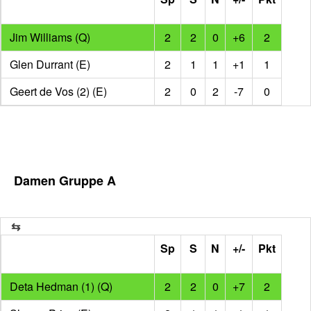
Jim Williams (Q)
2
2
0
+6
2
Glen Durrant (E)
2
1
1
+1
1
Geert de Vos (2) (E)
2
0
2
-7
0
Damen Gruppe A
Sp
S
N
+/-
Pkt
Deta Hedman (1) (Q)
2
2
0
+7
2