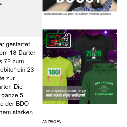
er gestartet.
nem 18-Darter
ss 72 zum
bite“ ein 23-
te zur
rter. Die
t ganze 5
ete der BDO-
einem starken
ANZEIGEN