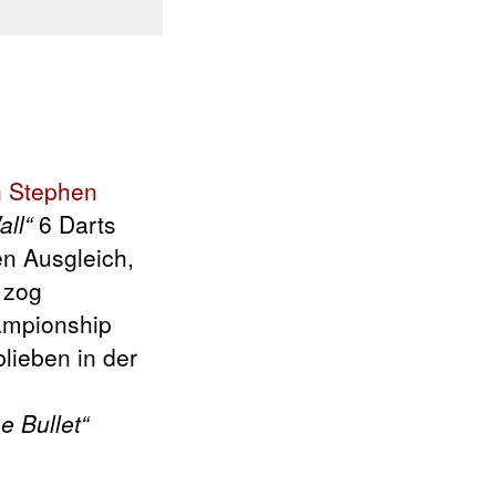
n
Stephen
all“
6 Darts
en Ausgleich,
 zog
hampionship
lieben in der
e Bullet“