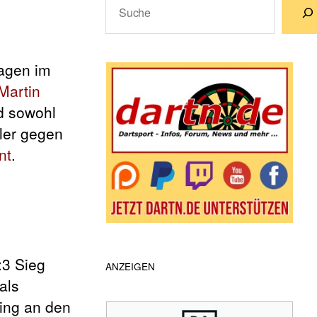
Wenn die Ergebnisse der automatische
agen im
Martin
d sowohl
ler gegen
nt
.
:3 Sieg
ANZEIGEN
als
ging an den