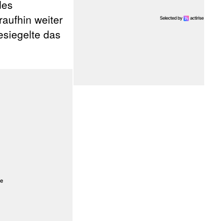
des
aufhin weiter
esiegelte das