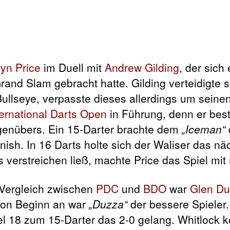
yn Price
im Duell mit
Andrew Gilding
, der sich
and Slam gebracht hatte. Gilding verteidigte 
Bullseye, verpasste dieses allerdings um seine
ternational Darts Open
in Führung, denn er bestr
enübers. Ein 15-Darter brachte dem
„Iceman“
nish. In 16 Darts holte sich der Waliser das n
verstreichen ließ, machte Price das Spiel mit 
 Vergleich zwischen
PDC
und
BDO
war
Glen Du
Von Beginn an war
„Duzza“
der bessere Spieler.
pel 18 zum 15-Darter das 2-0 gelang. Whitlock 