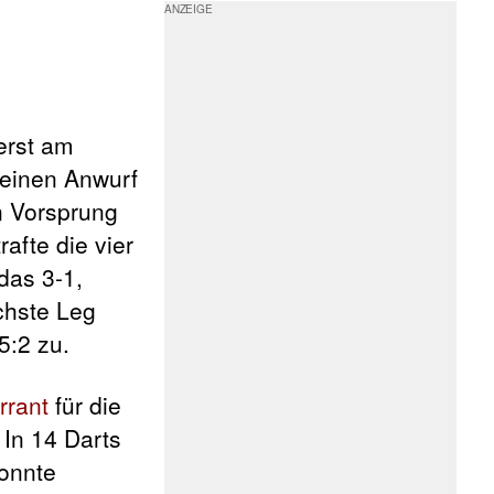
 erst am
seinen Anwurf
n Vorsprung
afte die vier
das 3-1,
ächste Leg
5:2 zu.
rrant
für die
 In 14 Darts
konnte