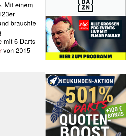
e. Mit einem
123er
 und brauchte
g
 mit 6 Darts
r
von 2015