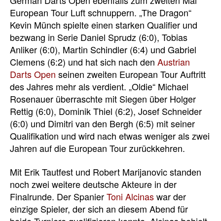
German Darts Open ebenfalls zum zweiten Mal
European Tour Luft schnuppern. „The Dragon“
Kevin Münch spielte einen starken Qualifier und
bezwang in Serie
Daniel Sprudz
(6:0), Tobias
Anliker (6:0), Martin Schindler (6:4) und Gabriel
Clemens (6:2) und hat sich nach den
Austrian
Darts Open
seinen zweiten European Tour Auftritt
des Jahres mehr als verdient. „Oldie“ Michael
Rosenauer überraschte mit Siegen über Holger
Rettig (6:0), Dominik Thiel (6:2), Josef Schneider
(6:0) und Dimitri van den Bergh (6:5) mit seiner
Qualifikation und wird nach etwas weniger als zwei
Jahren auf die European Tour zurückkehren.
Mit Erik Tautfest und Robert Marijanovic standen
noch zwei weitere deutsche Akteure in der
Finalrunde. Der Spanier
Toni Alcinas
war der
einzige Spieler, der sich an diesem Abend für
beide Turniere qualifizieren konnte. Alcinas behielt