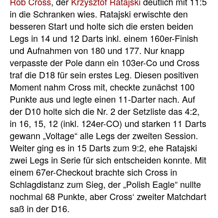
Rob Cross
, der
Krzysztof Ratajski
deutlich mit 11:5
in die Schranken wies. Ratajski erwischte den
besseren Start und holte sich die ersten beiden
Legs in 14 und 12 Darts inkl. einem 160er-Finish
und Aufnahmen von 180 und 177. Nur knapp
verpasste der Pole dann ein 103er-Co und Cross
traf die D18 für sein erstes Leg. Diesen positiven
Moment nahm Cross mit, checkte zunächst 100
Punkte aus und legte einen 11-Darter nach. Auf
der D10 holte sich die Nr. 2 der Setzliste das 4:2,
in 16, 15, 12 (inkl. 124er-CO) und starken 11 Darts
gewann „Voltage“ alle Legs der zweiten Session.
Weiter ging es in 15 Darts zum 9:2, ehe Ratajski
zwei Legs in Serie für sich entscheiden konnte. Mit
einem 67er-Checkout brachte sich Cross in
Schlagdistanz zum Sieg, der „Polish Eagle“ nullte
nochmal 68 Punkte, aber Cross‘ zweiter Matchdart
saß in der D16.