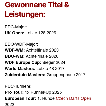
Gewonnene Titel &
Leistungen:
PDC-Major:
Letzte 128 2026
UK Open:
BDO/WDF-Major:
Achtelfinale 2023
WDF-WM:
Achtelfinale 2020
BDO-WM:
Sieger 2024
WDF Europe Cup:
Letzte 48 2017
World Masters:
Gruppenphase 2017
Zuiderduin Masters:
PDC-Turniere:
1x Runner-Up 2025
Pro Tour:
1. Runde
Czech Darts Open
European Tour:
2022