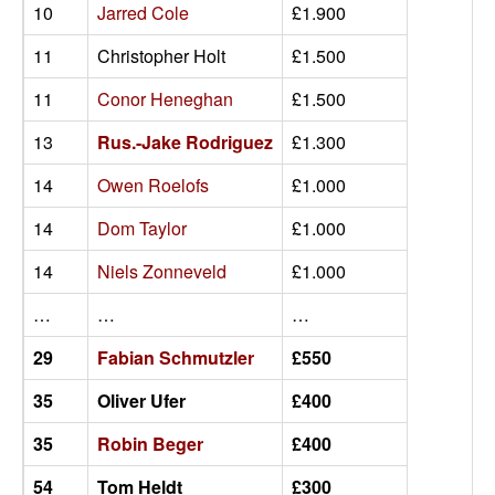
10
Jarred Cole
£1.900
11
Christopher Holt
£1.500
11
Conor Heneghan
£1.500
13
Rus.-Jake Rodriguez
£1.300
14
Owen Roelofs
£1.000
14
Dom Taylor
£1.000
14
Niels Zonneveld
£1.000
…
…
…
29
Fabian Schmutzler
£550
35
Oliver Ufer
£400
35
Robin Beger
£400
54
Tom Heldt
£300