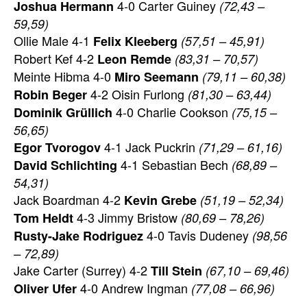
4-0 Carter Guiney
Joshua Hermann
(72,43 –
59,59)
Ollie Male 4-1
Felix Kleeberg
(57,51 – 45,91)
Robert Kef 4-2
Leon Remde
(83,31 – 70,57)
Meinte Hibma 4-0
Miro Seemann
(79,11 – 60,38)
4-2 Oisin Furlong
Robin Beger
(81,30 – 63,44)
4-0 Charlie Cookson
Dominik Grüllich
(75,15 –
56,65)
4-1 Jack Puckrin
Egor Tvorogov
(71,29 – 61,16)
4-1 Sebastian Bech
David Schlichting
(68,89 –
54,31)
Jack Boardman 4-2
Kevin Grebe
(51,19 – 52,34)
4-3 Jimmy Bristow
Tom Heldt
(80,69 – 78,26)
4-0 Tavis Dudeney
Rusty-Jake Rodriguez
(98,56
– 72,89)
Jake Carter (Surrey) 4-2
Till Stein
(67,10 – 69,46)
4-0 Andrew Ingman
Oliver Ufer
(77,08 – 66,96)