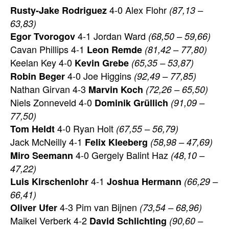
4-0 Alex Flohr
Rusty-Jake Rodriguez
(87,13 –
63,83)
4-1 Jordan Ward
Egor Tvorogov
(68,50 – 59,66)
Cavan Phillips 4-1
Leon Remde
(81,42 – 77,80)
Keelan Key 4-0
Kevin Grebe
(65,35 – 53,87)
4-0 Joe Higgins
Robin Beger
(92,49 – 77,85)
Nathan Girvan 4-3
Marvin Koch
(72,26 – 65,50)
Niels Zonneveld 4-0
Dominik Grüllich
(91,09 –
77,50)
4-0 Ryan Holt
Tom Heldt
(67,55 – 56,79)
Jack McNeilly 4-1
Felix Kleeberg
(58,98 – 47,69)
4-0 Gergely Balint Haz
Miro Seemann
(48,10 –
47,22)
4-1
Luis Kirschenlohr
Joshua Hermann
(66,29 –
66,41)
4-3 Pim van Bijnen
Oliver Ufer
(73,54 – 68,96)
Maikel Verberk 4-2
David Schlichting
(90,60 –