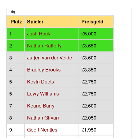
Platz
Spieler
Preisgeld
1
Josh Rock
£5.000
2
Nathan Rafferty
£3.650
3
Jurjen van der Velde
£3.600
4
Bradley Brooks
£3.350
5
Kevin Doets
£2.750
5
Lewy Williams
£2.750
7
Keane Barry
£2.600
8
Nathan Girvan
£2.050
9
Geert Nentjes
£1.950