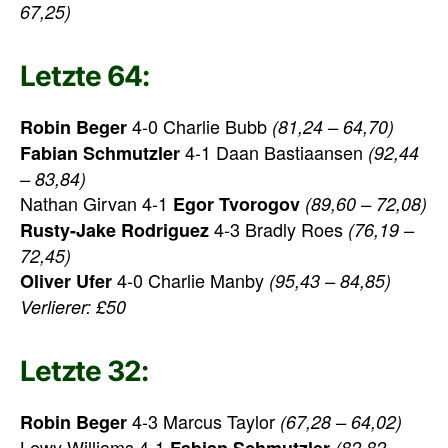
67,25)
Letzte 64:
4-0 Charlie Bubb
Robin Beger
(81,24 – 64,70)
4-1 Daan Bastiaansen
Fabian Schmutzler
(92,44
– 83,84)
Nathan Girvan 4-1
Egor Tvorogov
(89,60 – 72,08)
4-3 Bradly Roes
Rusty-Jake Rodriguez
(76,19 –
72,45)
4-0 Charlie Manby
Oliver Ufer
(95,43 – 84,85)
Verlierer: £50
Letzte 32:
4-3 Marcus Taylor
Robin Beger
(67,28 – 64,02)
Lewy Williams 4-1
Fabian Schmutzler
(82,82 –