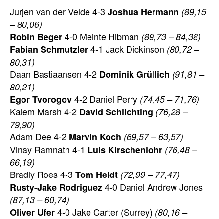
Jurjen van der Velde 4-3
Joshua Hermann
(89,15
– 80,06)
4-0 Meinte Hibman
Robin Beger
(89,73 – 84,38)
4-1 Jack Dickinson
Fabian Schmutzler
(80,72 –
80,31)
Daan Bastiaansen 4-2
Dominik Grüllich
(91,81 –
80,21)
4-2 Daniel Perry
Egor Tvorogov
(74,45 – 71,76)
Kalem Marsh 4-2
David Schlichting
(76,28 –
79,90)
Adam Dee 4-2
Marvin Koch
(69,57 – 63,57)
Vinay Ramnath 4-1
Luis Kirschenlohr
(76,48 –
66,19)
Bradly Roes 4-3
Tom Heldt
(72,99 – 77,47)
4-0 Daniel Andrew Jones
Rusty-Jake Rodriguez
(87,13 – 60,74)
4-0 Jake Carter (Surrey)
Oliver Ufer
(80,16 –