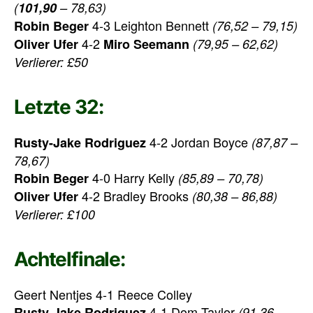
(
101,90
– 78,63)
4-3 Leighton Bennett
Robin Beger
(76,52 – 79,15)
4-2
Oliver Ufer
Miro Seemann
(79,95 – 62,62)
Verlierer: £50
Letzte 32:
4-2 Jordan Boyce
Rusty-Jake Rodriguez
(87,87 –
78,67)
4-0 Harry Kelly
Robin Beger
(85,89 – 70,78)
4-2 Bradley Brooks
Oliver Ufer
(80,38 – 86,88)
Verlierer: £100
Achtelfinale:
Geert Nentjes 4-1 Reece Colley
4-1 Dom Taylor
Rusty-Jake Rodriguez
(91,36 –