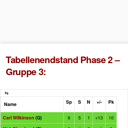
Tabellenendstand Phase 2 –
Gruppe 3:
Sp
S
N
+/-
Pk
Name
Carl Wilkinson
(Q)
6
5
1
+13
10