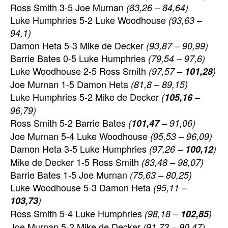
Ross Smith 3-5 Joe Murnan
(83,26 – 84,64)
Luke Humphries 5-2 Luke Woodhouse
(93,63 –
94,1)
Damon Heta 5-3 Mike de Decker
(93,87 – 90,99)
Barrie Bates 0-5 Luke Humphries
(79,54 – 97,6)
Luke Woodhouse 2-5 Ross Smith
(97,57 –
101,28
)
Joe Murnan 1-5 Damon Heta
(81,8 – 89,15)
Luke Humphries 5-2 Mike de Decker
(
105,16
–
96,79)
Ross Smith 5-2 Barrie Bates
(
101,47
– 91,06)
Joe Murnan 5-4 Luke Woodhouse
(95,53 – 96,09)
Damon Heta 3-5 Luke Humphries
(97,26 –
100,12
)
Mike de Decker 1-5 Ross Smith
(83,48 – 98,07)
Barrie Bates 1-5 Joe Murnan
(75,63 – 80,25)
Luke Woodhouse 5-3 Damon Heta
(95,11 –
103,73
)
Ross Smith 5-4 Luke Humphries
(98,18 –
102,85
)
Joe Murnan 5-2 Mike de Decker
(91,73 – 90,47)