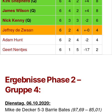
Kirk Shepherd
(Q)
6
4
2
+4
8
James Wilson
(Q)
6
4
2
+4
8
Nick Kenny
(Q)
6
3
3
-2
6
Jeffrey de Zwaan
6
2
4
+-0
4
Adam Hunt
6
2
4
-2
4
Geert Nentjes
6
1
5
-17
2
Ergebnisse Phase 2 –
Gruppe 4:
Dienstag, 06.10.2020:
Mike de Decker 5-3 Barrie Bates
(97,69 – 85,01)