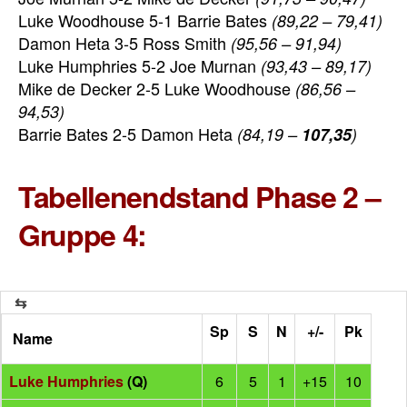
Luke Woodhouse 5-1 Barrie Bates
(89,22 – 79,41)
Damon Heta 3-5 Ross Smith
(95,56 – 91,94)
Luke Humphries 5-2 Joe Murnan
(93,43 – 89,17)
Mike de Decker 2-5 Luke Woodhouse
(86,56 –
94,53)
Barrie Bates 2-5 Damon Heta
(84,19 –
107,35
)
Tabellenendstand Phase 2 –
Gruppe 4:
Sp
S
N
+/-
Pk
Name
Luke Humphries
(Q)
6
5
1
+15
10