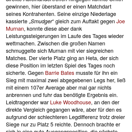
gewinnen, hier überstand er einen Matchdart
seines Kontrahenten. Seine einzige Niederlage
kassierte „
“ gleich zum Auftakt gegen
Joe
Smudger
Murnan
, konnte diese aber dank
Leistungssteigerungen im Laufe des Tages wieder
wettmachen. Zwischen die großen Namen
schmuggelte sich Murnan mit vier siegreichen
Matches. Der vierte Platz ging an Heta, der sich
diese Position im letzten Spiel des Tages noch
sicherte. Gegen
Barrie Bates
musste für ihn ein
Sieg mit maximal zwei abgegebenen Legs her, ließ
mit einem 107er Average aber mal gar nichts
anbrennen und fuhr das benötigte Ergebnis ein.
Leidtragender war
Luke Woodhouse
, an den der
direkte Vergleich gegangen wäre, aber für den es
aufgrund der schlechteren Legdifferenz trotz dreier
Siege nur zu Platz 5 reichte. Dennoch brachte er
sich in eine gute Ausgangsposition, die nächste