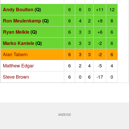
Andy Boulton
(Q)
6
6
0
+11
12
Ron Meulenkamp
(Q)
6
4
2
+9
8
Ryan Meikle
(Q)
6
3
3
+6
6
Marko Kantele
(Q)
6
3
3
-2
6
Alan Tabern
6
3
3
-2
6
Matthew Edgar
6
2
4
-5
4
Steve Brown
6
0
6
-17
0