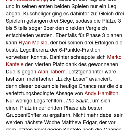
und in seinen ersten beiden Spielen nur ein Leg
abgab. Kuscheliger ging es dahinter zu: Gleich drei
Spielern gelangen drei Siege, sodass die Plätze 3
bis 5 teils sogar über den direkten Vergleich
entschieden wurden. Ebenfalls für Phase 3 planen
kann
Ryan Meikle
, der bei seinen drei Erfolgen die
beste Legdifferenz der 6-Punkte-Fraktion
vorweisen konnte. Dahinter schnappte sich
Marko
Kantele
den vierten Platz dank des gewonnenen
Duells gegen
Alan Tabern
. Letztgenannter wäre
fast zum mehrfachen „Lucky Loser“ avanciert,
denn dieser bekam die heutige Chance nur die die
verletztungsbedingte Absage von
Andy Hamilton
.
Nur wenige Legs fehlten „
„, um sich
The Saint
einen Platz in der dritten Phase als bester
Gruppenfünfter zu ergattern. Nicht mehr dabei sein
werden nächste Woche Matthew Edgar, der vor
dem letzten Spiel gegen Kantele noch die Chance