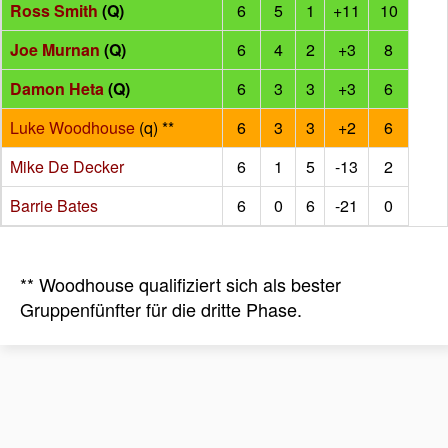
Ross Smith
(Q)
6
5
1
+11
10
Joe Murnan
(Q)
6
4
2
+3
8
Damon Heta
(Q)
6
3
3
+3
6
Luke Woodhouse
(q) **
6
3
3
+2
6
Mike De Decker
6
1
5
-13
2
Barrie Bates
6
0
6
-21
0
** Woodhouse qualifiziert sich als bester
Gruppenfünfter für die dritte Phase.