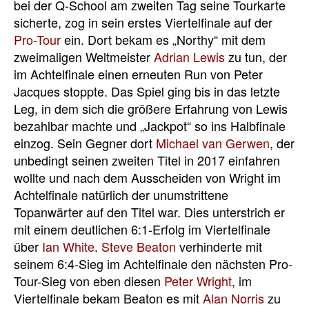
bei der Q-School am zweiten Tag seine Tourkarte
sicherte, zog in sein erstes Viertelfinale auf der
Pro-Tour
ein. Dort bekam es „Northy“ mit dem
zweimaligen Weltmeister
Adrian Lewis
zu tun, der
im Achtelfinale einen erneuten Run von Peter
Jacques stoppte. Das Spiel ging bis in das letzte
Leg, in dem sich die größere Erfahrung von Lewis
bezahlbar machte und „Jackpot“ so ins Halbfinale
einzog. Sein Gegner dort
Michael van Gerwen
, der
unbedingt seinen zweiten Titel in 2017 einfahren
wollte und nach dem Ausscheiden von Wright im
Achtelfinale natürlich der unumstrittene
Topanwärter auf den Titel war. Dies unterstrich er
mit einem deutlichen 6:1-Erfolg im Viertelfinale
über
Ian White
.
Steve Beaton
verhinderte mit
seinem 6:4-Sieg im Achtelfinale den nächsten Pro-
Tour-Sieg von eben diesen
Peter Wright
, im
Viertelfinale bekam Beaton es mit
Alan Norris
zu