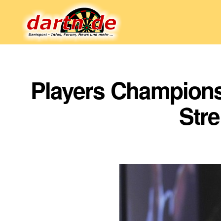
Dartn.de
Players Championsh
Stre