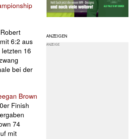
ampionship
 Robert
ANZEIGEN
mit 6:2 aus
 letzten 16
ezwang
nale bei der
eegan Brown
0er Finish
vergaben
rown 74
uf mit