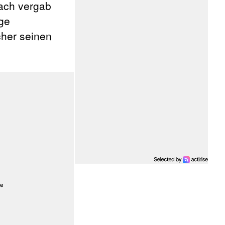
nach vergab
ige
cher seinen