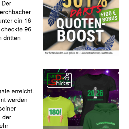
 Der
Lerchbacher
nter ein 16-
r checkte 96
 dritten
ale erreicht.
umt werden
seiner
 der
sehr