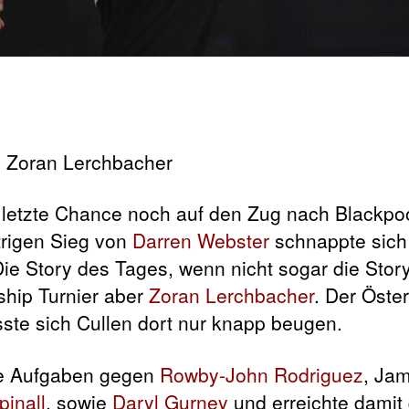
e letzte Chance noch auf den Zug nach Blackp
rigen Sieg von
Darren Webster
schnappte sic
 Die Story des Tages, wenn nicht sogar die Stor
ship Turnier aber
Zoran Lerchbacher
. Der Öster
sste sich Cullen dort nur knapp beugen.
ine Aufgaben gegen
Rowby-John Rodriguez
, Jam
inall
, sowie
Daryl Gurney
und erreichte damit 