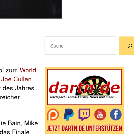
Suchen
Wenn die Ergebnisse der automatische
ool zum
World
h
Joe Cullen
y des Jahres
reicher
ie Bain, Mike
das Finale.