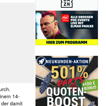
urch.
einem 14-
 der damit