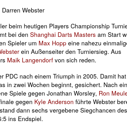
eler beim heutigen Players Championship Turnie
mt bei den
Shanghai Darts Masters
am Start w
gen Spieler um
Max Hopp
eine nahezu einmalig
Webster
ein Außenseiter den Turniersieg. Aus
ers
Maik Langendorf
von sich reden.
der PDC nach einem Triumph in 2005. Damit hat
das in zwei Wochen beginnt, gesichert. Nach e
ne Spiele gegen Jonathan Worsley,
Ron Meul
bfinale gegen
Kyle Anderson
führte Webster bere
rstand dann sechs vergebene Siegchancen de
:5 ins Endspiel.