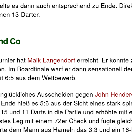
ielte es dann auch entsprechend zu Ende. Direk
inen 13-Darter.
und Co
urnier hat
Maik Langendorf
erreicht. Er konnte
n. Im Boardfinale warf er dann sensationell den
t 6:5 aus dem Wettbewerb.
 unglückliches Ausscheiden gegen
John Hender
nde hieß es 5:6 aus der Sicht eines stark sp
5 und 11 Darts in die Partie und erhöhte mit 
rstes Leg mit einem 72er Check und fügte gleic
herte dem Mann aus Hameln das 3:3 und ein 16-