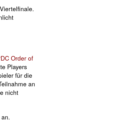
iertelfinale.
licht
DC Order of
ate Players
eler für die
 Teilnahme an
 nicht
 an.