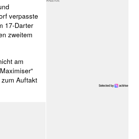
und
orf verpasste
m 17-Darter
den zweitem
nicht am
„Maximiser“
h zum Auftakt