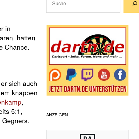
Wenn die Ergebnisse der automatische
r in
aren, hatten
e Chance.
 er sich auch
inem knappen
enkamp
,
its 5:1,
ANZEIGEN
s Gegners.