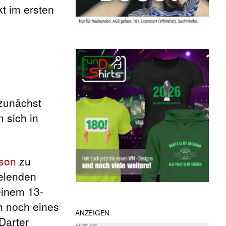
t im ersten
 zunächst
 sich in
son
zu
ielenden
einem 13-
h noch eines
ANZEIGEN
Darter