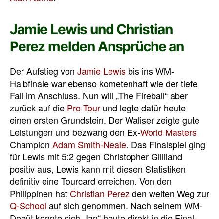
Jamie Lewis und Christian
Perez melden Ansprüche an
Der Aufstieg von
Jamie Lewis
bis ins WM-
Halbfinale war ebenso kometenhaft wie der tiefe
Fall im Anschluss. Nun will „The Fireball“ aber
zurück auf die
Pro Tour
und legte dafür heute
einen ersten Grundstein. Der Waliser zeigte gute
Leistungen und bezwang den Ex-
World Masters
Champion
Adam Smith-Neale
. Das Finalspiel ging
für Lewis mit 5:2 gegen Christopher Gilliland
positiv aus, Lewis kann mit diesen Statistiken
definitiv eine Tourcard erreichen. Von den
Philippinen hat
Christian Perez
den weiten Weg zur
Q-School
auf sich genommen. Nach seinem WM-
Debüt konnte sich „Ian“ heute direkt in die Final-