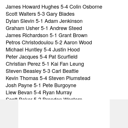
James Howard Hughes 5-4 Colin Osborne
Scott Walters 5-3 Gary Blades
Dylan Slevin 5-1 Adam Jenkinson
Graham Usher 5-1 Andrew Steed
James Richardson 5-1 Grant Brown
Petros Christodoulou 5-2 Aaron Wood
Michael Huntley 5-4 Justin Hood
Peter Jacques 5-4 Pat Scurfield
Christian Perez 5-1 Kai Fan Leung
Steven Beasley 5-3 Carl Beattie
Kevin Thomas 5-4 Steven Plumstead
Josh Payne 5-1 Pete Burgoyne
Llew Bevan 5-4 Ryan Murray
Scott Baker 5-2 Brandon Western
Stu Wilson 5-3 Gary Jackson
Lee Palfreyman 5-2 Mark McGeeney
Jamie Lewis 5-2 Adam Warner
Thomas Lovely 5-4 Lewis Gurney